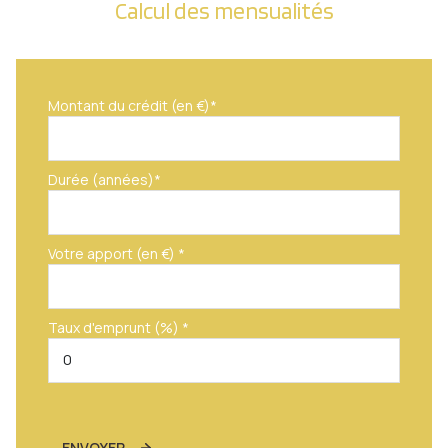
Calcul des mensualités
Montant du crédit (en €)*
Durée (années)*
Votre apport (en €) *
Taux d'emprunt (%) *
ENVOYER