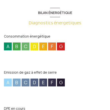
BILAN ÉNERGÉTIQUE
Diagnostics énergetiques
Consommation énergétique
A
B
C
D
E
F
G
Emission de gaz à effet de serre
A
B
C
D
E
F
G
DPE en cours