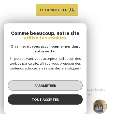
SE CONNECTER
ADHÉRENTS
Comme beaucoup, notre site
utilise les cookies
Nous adhérons
On aimerait vous accompagner pendant
votre visite.
En poursuivant, vous acceptez l'utilisation des
cookies par ce site, afin de vous proposer des
contenus adaptés et réaliser des statistiques !
© 2026 | Tous droits réservés
PARAMÉTRER
Nos honoraires
Nos partenaires
Mentions légales
Admin
Politique RGPD
Cookies
TOUT ACCEPTER
JACQUES LAVEINE IMMOBILIER METZ
Réalisé par :
TRANSACTION
Agence