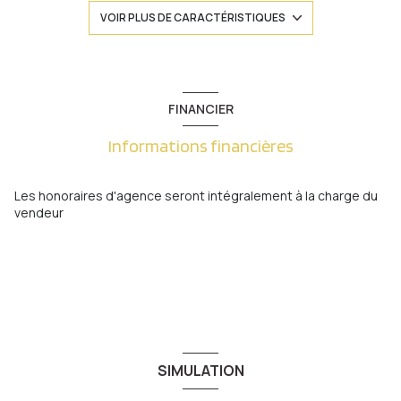
3 chambre(s)
VOIR PLUS DE CARACTÉRISTIQUES
1 salle(s) de bain
construit en 1955
FINANCIER
Informations financières
cuisine séparée
Chauffage central : chaudière (gaz)
Les honoraires d'agence seront intégralement à la charge du
vendeur
2 garage(s)
1 côté(s) mitoyen(s)
2 niveau(x)
SIMULATION
terrasse