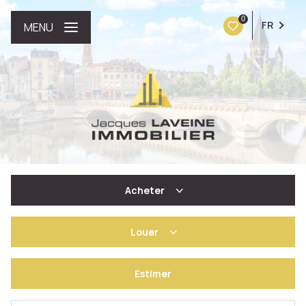
0
FR
MENU
Acheter
Louer
De l'ancien
Estimer
à l'année
De l'immo pro