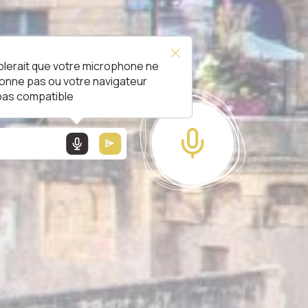
blerait que votre microphone ne
L !
ionne pas ou votre navigateur
 pas compatible