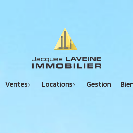
MAISONS
MAISONS
APPARTEMENTS
APPARTEMENTS
TERRAINS
TERRAINS
ventes
locations
gestion
bi
IMMEUBLES
IMMEUBLES
GARAGES - PARKINGS
GARAGES - PARKINGS
LOCAUX COMMERCIAUX
LOCAUX COMMERCIAUX
BUREAUX
BUREAUX
IMMOBILIER PROFESSIONNEL