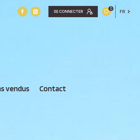
0
FR
SE CONNECTER
ens vendus
contact