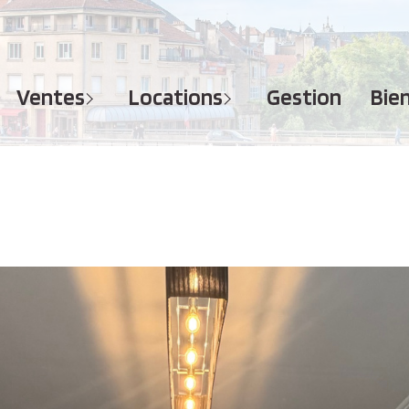
MAISONS
APPARTEMENTS
APPARTEMENTS
TERRAINS
TERRAINS
ventes
locations
gestion
bi
IMMEUBLES
IMMEUBLES
GARAGES - PARKINGS
GARAGES - PARKINGS
LOCAUX COMMERCIAUX
LOCAUX COMMERCIAUX
BUREAUX
BUREAUX
IMMOBILIER PROFESSIONNEL