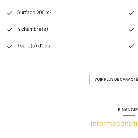
Surface 200 m²
4 chambre(s)
1 salle(s) d'eau
cuisine américaine (équipée)
1 garage(s)
VOIR PLUS DE CARACT
exposition Sud
FINANCIE
3 niveau(x)
Informations f
cave