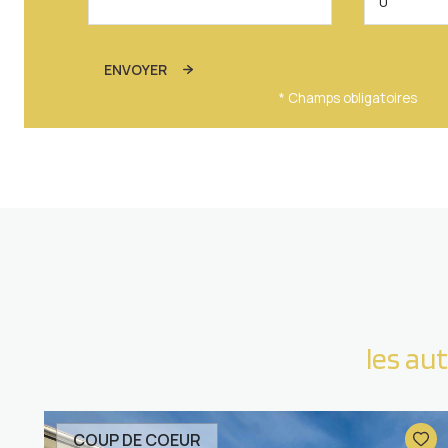
ENVOYER
* Champs obligatoires
les au
COUP DE COEUR