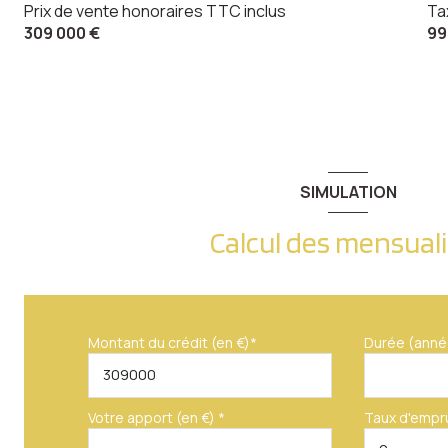
Prix de vente honoraires TTC inclus
Ta
309 000 €
99
SIMULATION
Calcul des mensual
Montant du crédit (en €)*
Durée (anné
Votre apport (en €) *
Taux d'empr