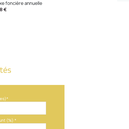
xe foncière annuelle
8 €
ités
es)*
unt (%) *