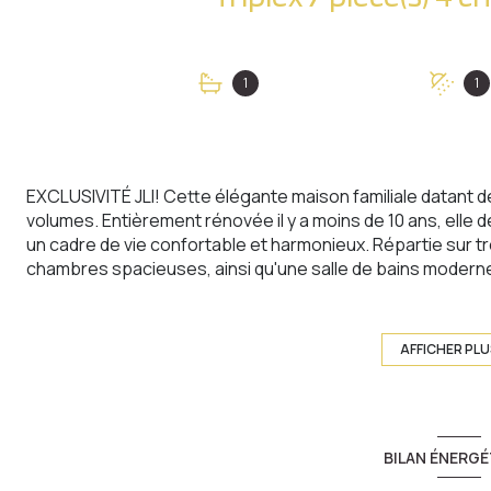
1
1
EXCLUSIVITÉ JLI! Cette élégante maison familiale datant d
volumes. Entièrement rénovée il y a moins de 10 ans, elle 
un cadre de vie confortable et harmonieux. Répartie sur t
chambres spacieuses, ainsi qu'une salle de bains moderne.
assurent une belle luminosité tout au long de la journée.
s'intègre parfaitement à l'espace de vie et invite à la convi
bénéficie d'un chauffage au gaz et d'une atmosphère à la fo
AFFICHER PL
une agréable terrasse de 30 m² permet de profiter plein
calme. Idéalement située, la maison se trouve à proximit
transports, offrant un quotidien pratique et serein. Un g
complète ce bien rare et recherché.
BILAN ÉNERGÉ