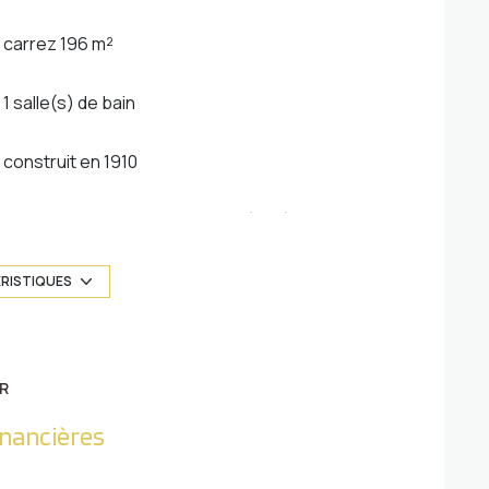
carrez 196 m²
1 salle(s) de bain
construit en 1910
Chauffage central : chaudière (gaz)
1 parking(s)
ÉRISTIQUES
1 côté(s) mitoyen(s)
R
3 étage(s)
inancières
terrasse