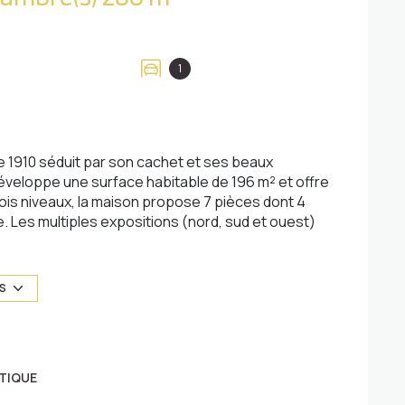
1
e 1910 séduit par son cachet et ses beaux
développe une surface habitable de 196 m² et offre
rois niveaux, la maison propose 7 pièces dont 4
 Les multiples expositions (nord, sud et ouest)
 La cuisine américaine, entièrement aménagée,
vialité. En bon état général, ce bien de standing
is chaleureuse et fonctionnelle. À l'extérieur,
US
ement des beaux jours dans un environnement
é immédiate des commerces, des écoles et des
arage fermé avec porte roulante motorisée
TIQUE