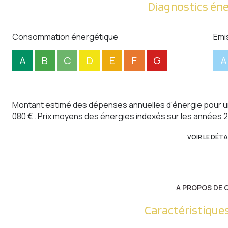
Diagnostics én
Consommation énergétique
Emi
A
B
C
D
E
F
G
A
Montant estimé des dépenses annuelles d'énergie pour un
080 € . Prix moyens des énergies indexés sur les années
VOIR LE DÉTA
A PROPOS DE C
Caractéristiques