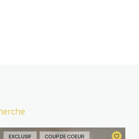
cherche
EXCLUSIF
COUP DE COEUR