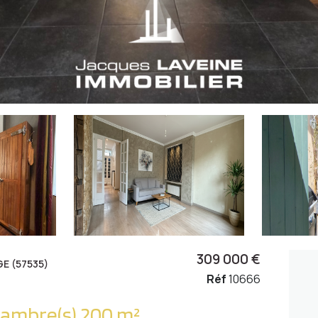
309 000 €
E (57535)
Réf
10666
Triplex 7 pièce(s) 4 chambre(s) 200 m²