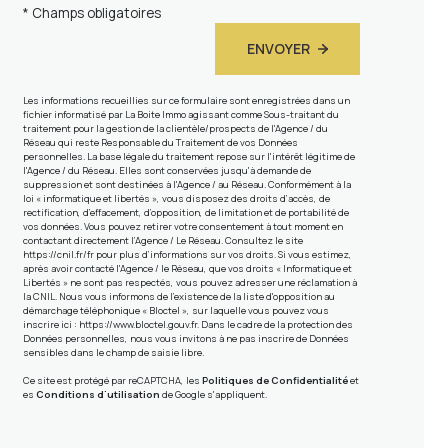
* Champs obligatoires
ENVOYER
Les informations recueillies sur ce formulaire sont enregistrées dans un
fichier informatisé par La Boite Immo agissant comme Sous-traitant du
traitement pour la gestion de la clientèle/prospects de l'Agence / du
Réseau qui reste Responsable du Traitement de vos Données
personnelles. La base légale du traitement repose sur l'intérêt légitime de
l'Agence / du Réseau. Elles sont conservées jusqu'à demande de
suppression et sont destinées à l'Agence / au Réseau. Conformément à la
loi « informatique et libertés », vous disposez des droits d’accès, de
rectification, d’effacement, d’opposition, de limitation et de portabilité de
vos données. Vous pouvez retirer votre consentement à tout moment en
contactant directement l’Agence / Le Réseau. Consultez le site
https://cnil.fr/fr
pour plus d’informations sur vos droits. Si vous estimez,
après avoir contacté l'Agence / le Réseau, que vos droits « Informatique et
Libertés » ne sont pas respectés, vous pouvez adresser une réclamation à
la CNIL. Nous vous informons de l’existence de la liste d'opposition au
démarchage téléphonique « Bloctel », sur laquelle vous pouvez vous
inscrire ici :
https://www.bloctel.gouv.fr
. Dans le cadre de la protection des
Données personnelles, nous vous invitons à ne pas inscrire de Données
sensibles dans le champ de saisie libre.
Ce site est protégé par reCAPTCHA, les
Politiques de Confidentialité
et
es
Conditions d'utilisation
de Google s'appliquent.