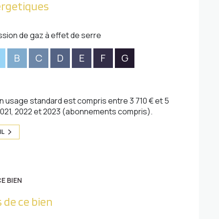
ergetiques
ssion de gaz à effet de serre
B
C
D
E
F
G
 usage standard est compris entre 3 710 € et 5
 2021, 2022 et 2023 (abonnements compris).
IL
E BIEN
 de ce bien