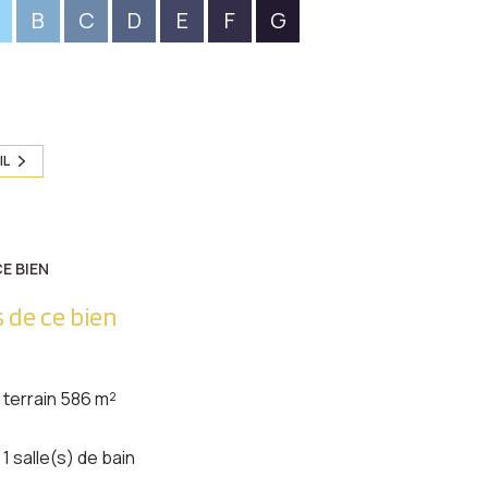
B
C
D
E
F
G
IL
E BIEN
 de ce bien
terrain 586 m²
1 salle(s) de bain