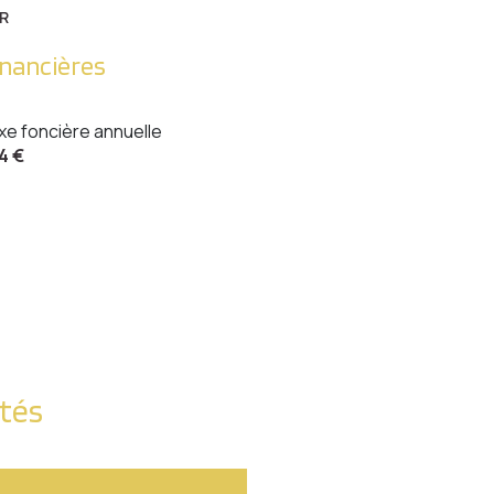
586 m²
R
586 m²
inancières
3.97 m²
xe foncière annuelle
1.26 m²
4 €
6.72 m²
24.68 m²
11.45 m²
0 m²
11.69 m²
13.21 m²
ités
9.81 m²
7.47 m²