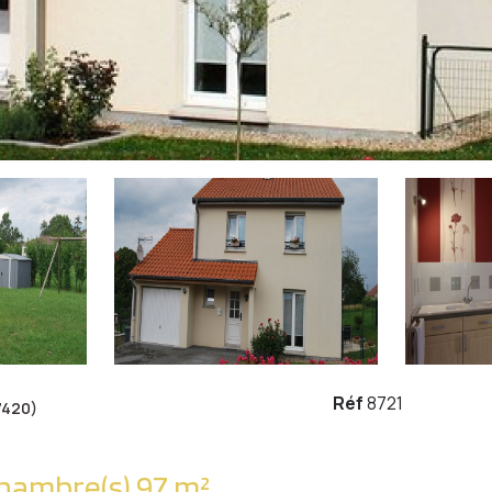
Réf
8721
7420)
Maison 5 pièce(s) 3 chambre(s) 97 m²