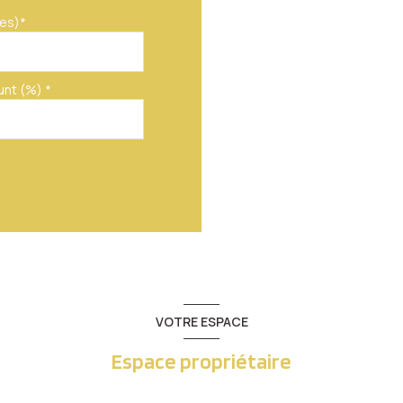
6.30 m²
es)*
unt (%) *
VOTRE ESPACE
Espace propriétaire