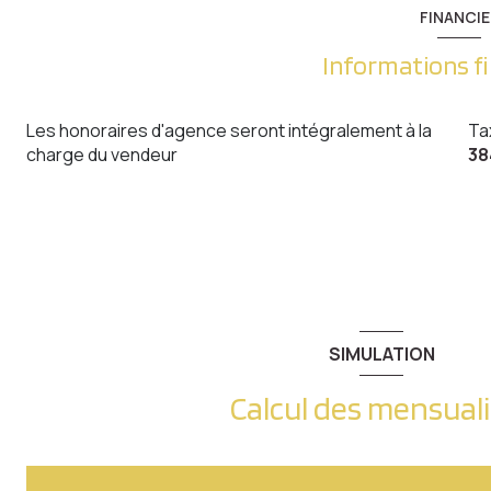
Terrain
FINANCIE
Parcelle
Informations f
Entrée
Les honoraires d'agence seront intégralement à la
Ta
W.C.
charge du vendeur
38
Cellier
Salon séjour
Cuisine équipée
1er étage
Chambre
SIMULATION
Chambre
Calcul des mensual
Chambre
Dégagement