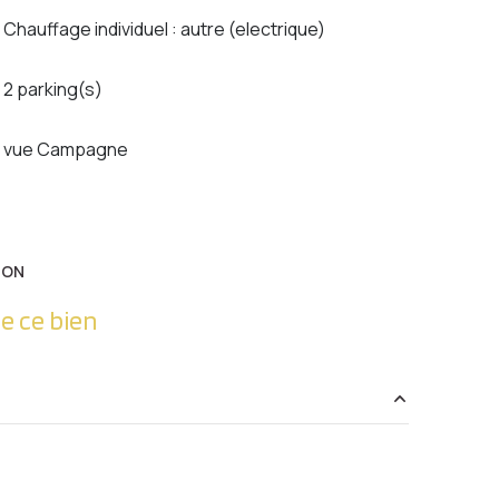
Chauffage individuel : autre (electrique)
2 parking(s)
vue Campagne
ION
e ce bien
96.56 m²