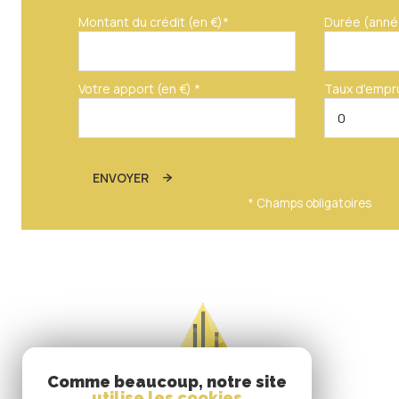
Salle de Bain
Montant du crédit (en €)*
Durée (anné
Votre apport (en €) *
Taux d'empr
ENVOYER
* Champs obligatoires
Comme beaucoup, notre site
utilise les cookies