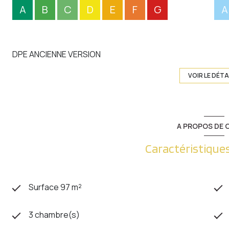
A
B
C
D
E
F
G
A
DPE ANCIENNE VERSION
VOIR LE DÉTA
A PROPOS DE C
Caractéristiques
Surface 97 m²
3 chambre(s)