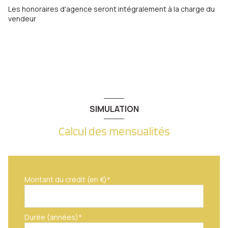
garage
31 m²
WC
1.52 m²
Les honoraires d'agence seront intégralement à la charge du
vendeur
salle de bain
8 m²
chambre
13 m²
chambre
12.11 m²
SIMULATION
Calcul des mensualités
Montant du crédit (en €)*
Durée (années)*