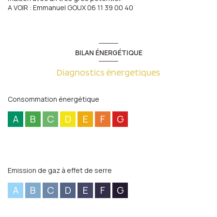
A VOIR : Emmanuel GOUX 06 11 39 00 40
BILAN ÉNERGÉTIQUE
Diagnostics énergetiques
Consommation énergétique
A
B
C
D
E
F
G
Emission de gaz à effet de serre
A
B
C
D
E
F
G