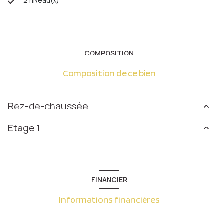
2 niveau(x)
COMPOSITION
Composition de ce bien
Rez-de-chaussée
Etage 1
entrée
9.44 m²
salon/sejour
31 m²
salon/sejour
33.6 m²
salle de bain
3.80 m²
véranda
6.25 m²
FINANCIER
chambre
9 m²
cuisine
13.25 m²
Informations financières
chambre
11.74 m²
chambre
10.9 m²