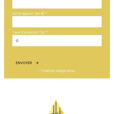
Votre apport (en €) *
Taux d'emprunt (%) *
ENVOYER
* Champs obligatoires