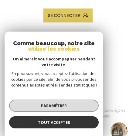
SE CONNECTER
ADHÉRENTS
Comme beaucoup, notre site
utilise les cookies
Nous adhérons
On aimerait vous accompagner pendant
votre visite.
En poursuivant, vous acceptez l'utilisation des
cookies par ce site, afin de vous proposer des
contenus adaptés et réaliser des statistiques !
© 2026 | Tous droits réservés
PARAMÉTRER
Nos honoraires
Nos partenaires
Mentions légales
Admin
Politique RGPD
Cookies
TOUT ACCEPTER
JACQUES LAVEINE IMMOBILIER METZ
Réalisé par :
TRANSACTION
Agence