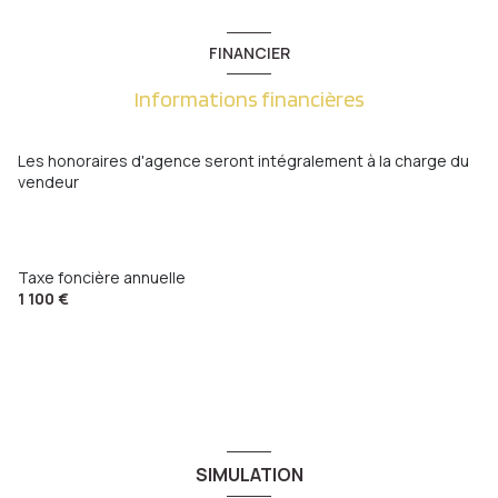
salon/sejour
36 m²
exposition Sud-Ouest
chambre
8.63 m²
FINANCIER
entrée
2.68 m²
chambre
9.89 m²
3 niveau(x)
Informations financières
salle de bain
5.01 m²
salle d'eau
2.09 m²
WC
1.49 m²
terrasse
WC
1.26 m²
Les honoraires d'agence seront intégralement à la charge du
vendeur
Taxe foncière annuelle
1 100 €
SIMULATION