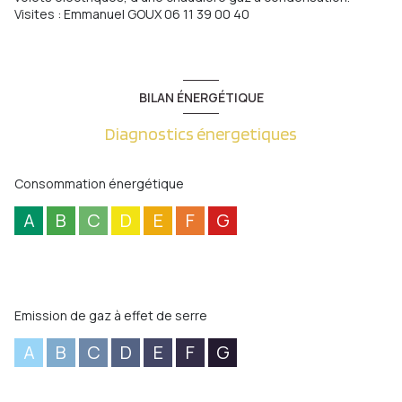
Visites : Emmanuel GOUX 06 11 39 00 40
BILAN ÉNERGÉTIQUE
Diagnostics énergetiques
Consommation énergétique
A
B
C
D
E
F
G
Emission de gaz à effet de serre
A
B
C
D
E
F
G