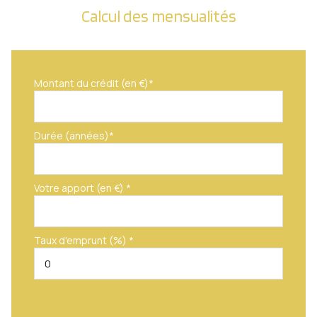
Calcul des mensualités
Montant du crédit (en €)*
Durée (années)*
Votre apport (en €) *
Taux d'emprunt (%) *