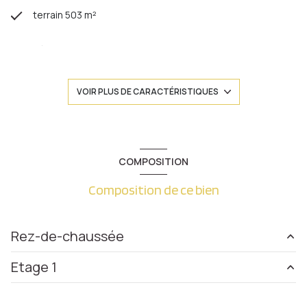
terrain 503 m²
séjour 36 m²
4 chambre(s)
VOIR PLUS DE CARACTÉRISTIQUES
1 salle(s) de bain
1 salle(s) d'eau
COMPOSITION
Composition de ce bien
construit en 1996
cuisine séparée (équipée)
Rez-de-chaussée
Chauffage individuel : chaudière (gaz)
Etage 1
chambre
10.37 m²
1 garage(s)
cuisine
14.20 m²
chambre
15.71 m²