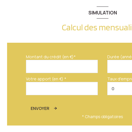
SIMULATION
Calcul des mensual
Montant du crédit (en €)*
Durée (anné
Votre apport (en €) *
Taux d'empr
ENVOYER
* Champs obligatoires