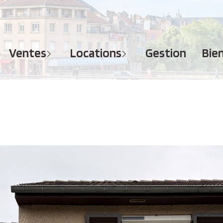
MAISONS
APPARTEMENTS
APPARTEMENTS
TERRAINS
TERRAINS
ventes
locations
gestion
bi
IMMEUBLES
IMMEUBLES
GARAGES - PARKINGS
GARAGES - PARKINGS
LOCAUX COMMERCIAUX
LOCAUX COMMERCIAUX
BUREAUX
BUREAUX
IMMOBILIER PROFESSIONNEL