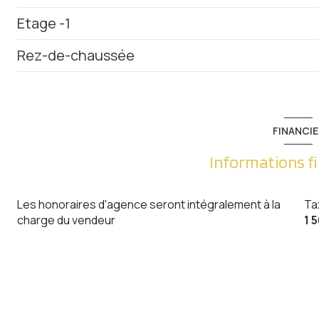
Etage -1
chambre
Rez-de-chaussée
salle de bain
entrée
chambre
garage
Dégagement
chambre
cave
WC
FINANCIE
bureau
cuisine
Informations f
salon/sejour
Les honoraires d'agence seront intégralement à la
Ta
charge du vendeur
1 