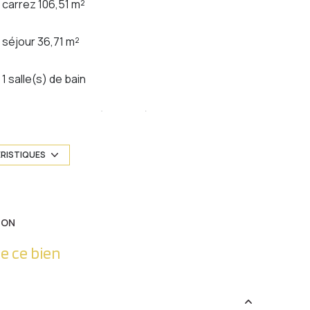
carrez 106,51 m²
séjour 36,71 m²
1 salle(s) de bain
cuisine américaine (équipée)
1 garage(s)
ÉRISTIQUES
1 niveau(x)
ION
terrasse
e ce bien