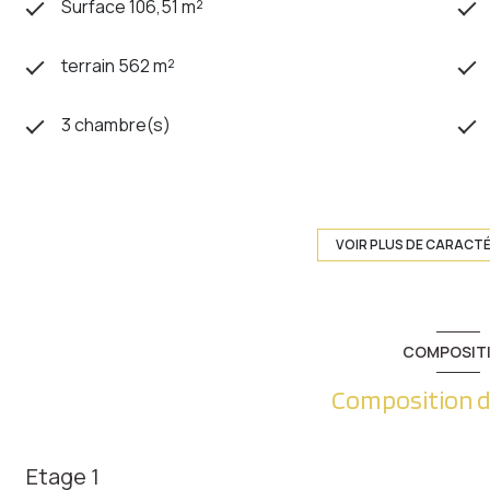
Surface 106,51 m²
terrain 562 m²
3 chambre(s)
construit en 1982
Chauffage central : chaudière (gaz)
VOIR PLUS DE CARACT
exposition Sud-Ouest
COMPOSIT
cave
Composition d
quartier Metz Vallières
Etage 1