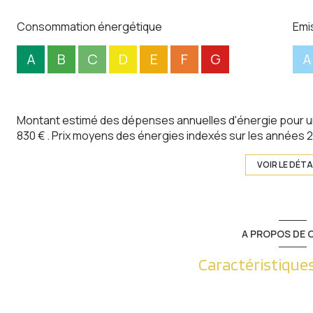
Consommation énergétique
Emi
A
B
C
D
E
F
G
A
Montant estimé des dépenses annuelles d'énergie pour un
830 € . Prix moyens des énergies indexés sur les années
VOIR LE DÉTA
A PROPOS DE C
Caractéristiques