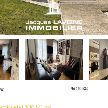
Réf
10604
70)
Maison 5 pièce(s) 3 chambre(s) 106.51 m²