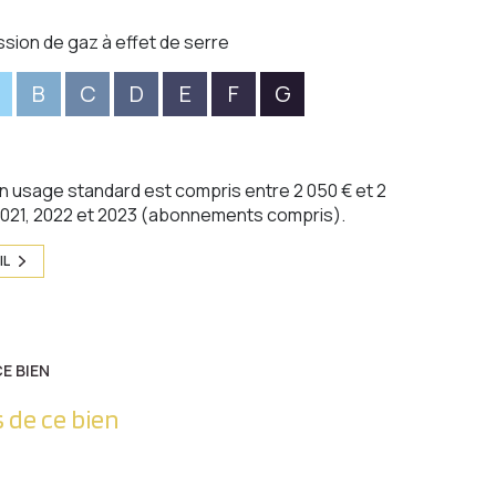
ssion de gaz à effet de serre
B
C
D
E
F
G
 usage standard est compris entre 2 050 € et 2
 2021, 2022 et 2023 (abonnements compris).
IL
E BIEN
 de ce bien