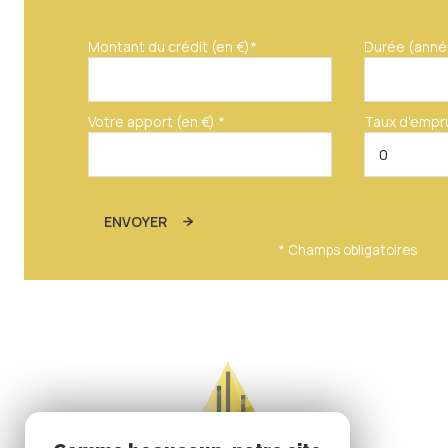
Montant du crédit (en €)*
Durée (anné
Votre apport (en €) *
Taux d'empr
ENVOYER
* Champs obligatoires