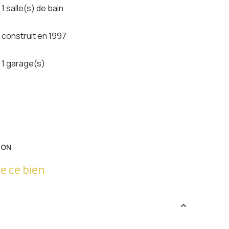
1 salle(s) de bain
construit en 1997
1 garage(s)
ION
e ce bien