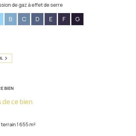
ssion de gaz à effet de serre
B
C
D
E
F
G
IL
E BIEN
 de ce bien
terrain 1 655 m²