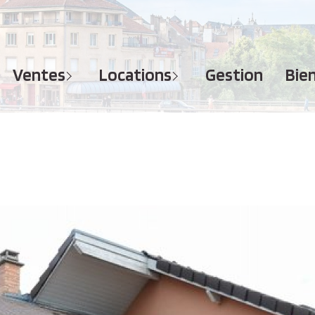
MAISONS
APPARTEMENTS
APPARTEMENTS
TERRAINS
TERRAINS
ventes
locations
gestion
bi
IMMEUBLES
IMMEUBLES
GARAGES - PARKINGS
GARAGES - PARKINGS
LOCAUX COMMERCIAUX
LOCAUX COMMERCIAUX
BUREAUX
BUREAUX
IMMOBILIER PROFESSIONNEL