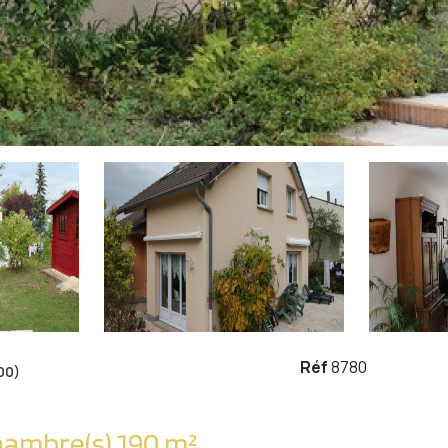
Réf
8780
00)
Maison 7 pièce(s) 5 chambre(s) 190 m²