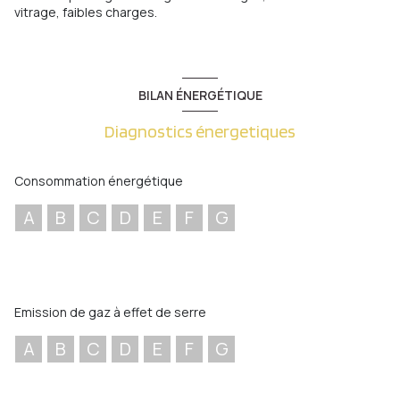
vitrage, faibles charges.
BILAN ÉNERGÉTIQUE
Diagnostics énergetiques
Consommation énergétique
A
B
C
D
E
F
G
Emission de gaz à effet de serre
A
B
C
D
E
F
G