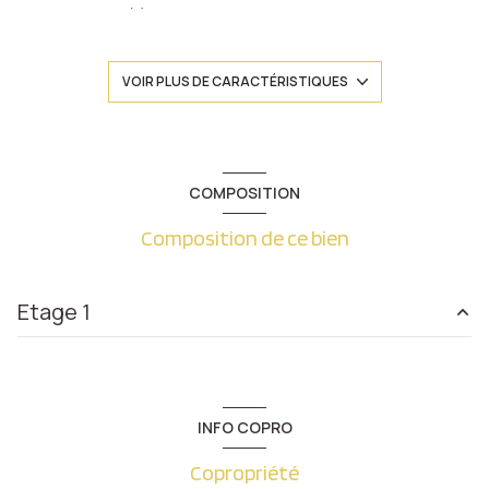
1 chambre(s)
1 salle(s) de bain
VOIR PLUS DE CARACTÉRISTIQUES
construit en 1930
cuisine américaine (semi-équipée)
COMPOSITION
Composition de ce bien
Chauffage individuel : radiateur (gaz)
1 garage(s)
Etage 1
1 parking(s)
Dégagement
5.30 m²
exposition Nord-Sud
chambre
17.36 m²
INFO COPRO
cuisine
16.05 m²
1 niveau(x)
Copropriété
salon/sejour
18.50 m²