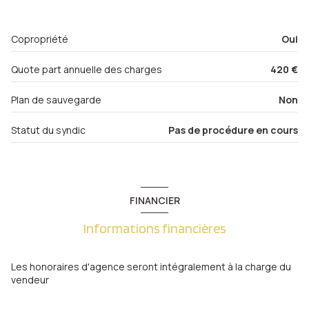
1er étage
salle de bain
4.90 m²
Copropriété
Oui
dressing
2.05 m²
3 étage(s)
Quote part annuelle des charges
420 €
cave
Plan de sauvegarde
Non
balcon
Statut du syndic
Pas de procédure en cours
quartier Metz Gare , Plantières-Queuleu
FINANCIER
Informations financières
Les honoraires d'agence seront intégralement à la charge du
vendeur