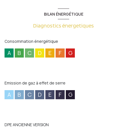
BILAN ÉNERGÉTIQUE
Diagnostics énergetiques
Consommation énergétique
A
B
C
D
E
F
G
Emission de gaz à effet de serre
A
B
C
D
E
F
G
DPE ANCIENNE VERSION