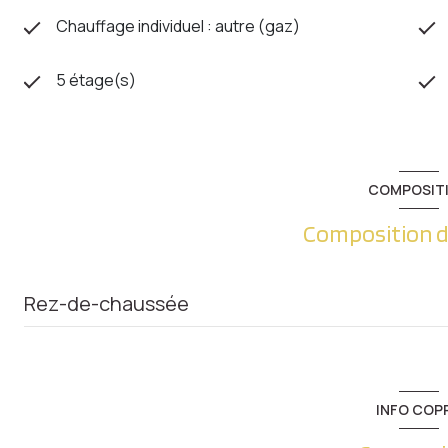
Chauffage individuel : autre (gaz)
5 étage(s)
COMPOSIT
Composition d
Rez-de-chaussée
Loi Carrez
Cave
INFO COP
Balcon