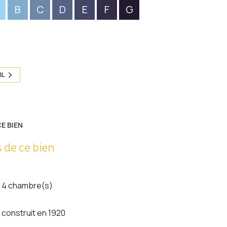
B
C
D
E
F
G
IL
E BIEN
 de ce bien
4 chambre(s)
construit en 1920