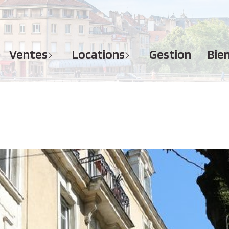
MAISONS
APPARTEMENTS
APPARTEMENTS
TERRAINS
TERRAINS
ventes
locations
gestion
bi
IMMEUBLES
IMMEUBLES
GARAGES - PARKINGS
GARAGES - PARKINGS
LOCAUX COMMERCIAUX
LOCAUX COMMERCIAUX
BUREAUX
BUREAUX
IMMOBILIER PROFESSIONNEL