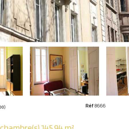
Réf
8666
00)
Appartement 6 pièce(s) 4 chambre(s) 145.94 m²