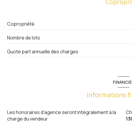
Copropri
Entrée
Chambre
Copropriété
Salle de Bain
Nombre de lots
W.C.
Quote part annuelle des charges
Cuisine
Débarras
Débarras
FINANCIE
Salle à Manger
Informations f
Séjour
Chambre
Les honoraires d'agence seront intégralement à la
Ch
charge du vendeur
13
Chambre
Chambre