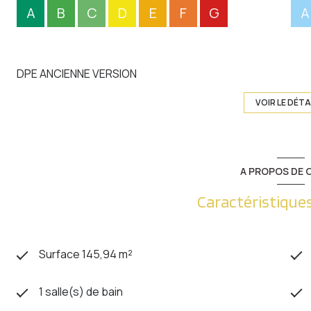
A
B
C
D
E
F
G
A
DPE ANCIENNE VERSION
VOIR LE DÉTA
A PROPOS DE C
Caractéristiques
Surface 145,94 m²
1 salle(s) de bain