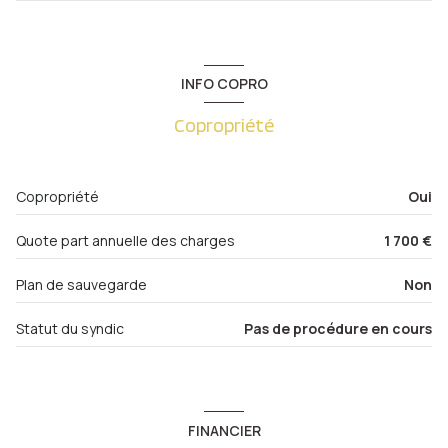
1er étage
salon/sejour
16.47 m²
cave
3.68 m²
cuisine
6.37 m²
2 étage(s)
INFO COPRO
chambre
9.52 m²
ascenseur
Copropriété
salle de bain
3.55 m²
WC
1.05 m²
vue jardin
Copropriété
Oui
cave
Quote part annuelle des charges
1 700 €
interphone
Plan de sauvegarde
Non
quartier METZ PLANTIERES-QUEULEU, Plantières-
Statut du syndic
Pas de procédure en cours
Queuleu
FINANCIER