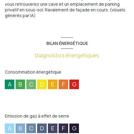
vous retrouverez une cave et un emplacement de parking
privatif en sous-sol. Ravalement de façade en cours. (visuels
générés par IA)
BILAN ÉNERGÉTIQUE
Diagnostics énergetiques
Consommation énergétique
A
B
C
D
E
F
G
Emission de gaz à effet de serre
A
B
C
D
E
F
G