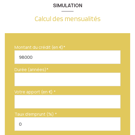
SIMULATION
Calcul des mensualités
Montant du crédit (en €)*
Durée (années)*
Votre apport (en €) *
Taux d'emprunt (%) *