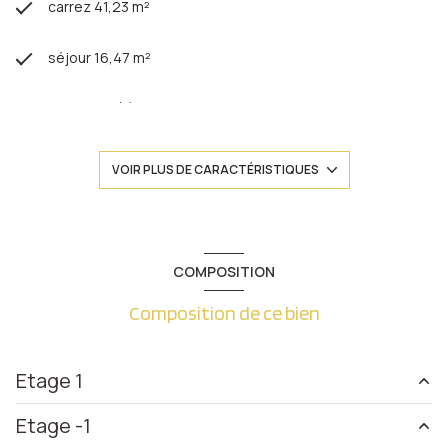
carrez 41,23 m²
séjour 16,47 m²
1 chambre(s)
1 salle(s) de bain
VOIR PLUS DE CARACTÉRISTIQUES
construit en 1970
cuisine séparée
COMPOSITION
Composition de ce bien
Chauffage collectif : chaudière (gaz)
exposition Nord
Etage 1
1 niveau(x)
Etage -1
entrée
4.27 m²