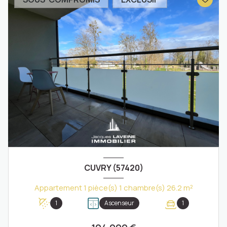
CUVRY (57420)
Appartement 1 pièce(s) 1 chambre(s) 26.2 m²
1
Ascenseur
1