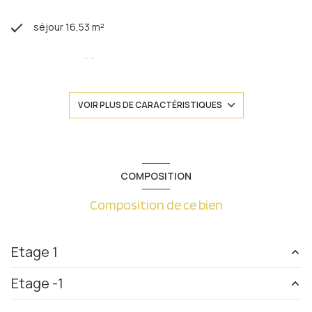
séjour 16,53 m²
2 chambre(s)
1 salle(s) de bain
VOIR PLUS DE CARACTÉRISTIQUES
construit en 1935
cuisine séparée (équipée)
COMPOSITION
Composition de ce bien
Chauffage individuel : chaudière (gaz)
exposition Sud-Est
Etage 1
2 côté(s) mitoyen(s)
Etage -1
entrée
6.78 m²
1 niveau(x)