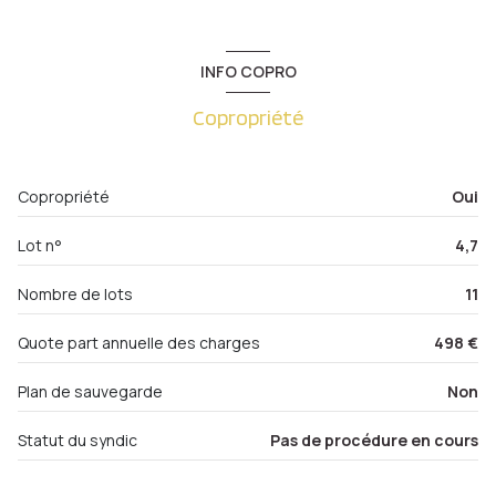
cuisine
10.32 m²
cave
6.57 m²
cellier
2.10 m²
1er étage
INFO COPRO
salle de bain
5.32 m²
4 étage(s)
Copropriété
chambre
15.03 m²
chambre
15.41 m²
cave
Copropriété
Oui
salon/sejour
16.53 m²
balcon
balcon
m²
Lot n°
4,7
interphone
Nombre de lots
11
quartier METZ GARE
Quote part annuelle des charges
498 €
Plan de sauvegarde
Non
Statut du syndic
Pas de procédure en cours