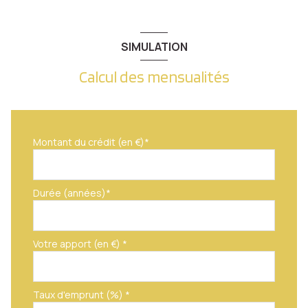
SIMULATION
Calcul des mensualités
Montant du crédit (en €)*
Durée (années)*
Votre apport (en €) *
Taux d'emprunt (%) *