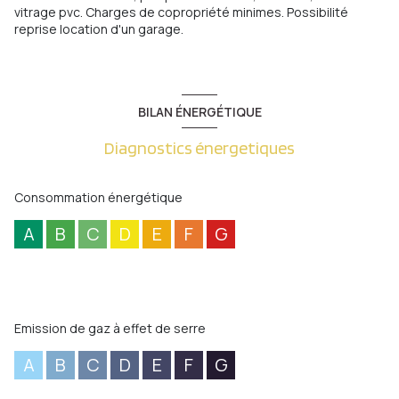
vitrage pvc. Charges de copropriété minimes. Possibilité
reprise location d'un garage.
BILAN ÉNERGÉTIQUE
Diagnostics énergetiques
Consommation énergétique
A
B
C
D
E
F
G
Emission de gaz à effet de serre
A
B
C
D
E
F
G