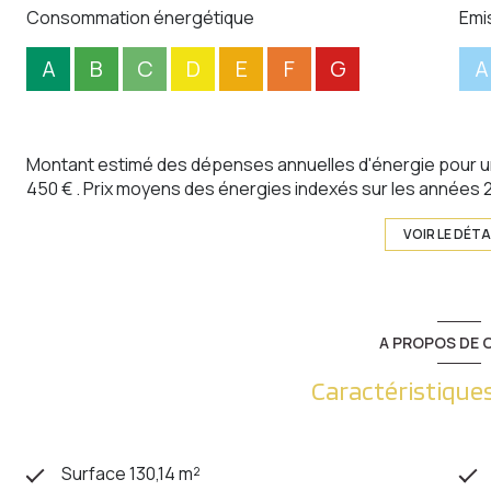
Consommation énergétique
Emi
A
B
C
D
E
F
G
A
Montant estimé des dépenses annuelles d'énergie pour un
450 € . Prix moyens des énergies indexés sur les années
VOIR LE DÉTA
A PROPOS DE C
Caractéristiques
Surface 130,14 m²