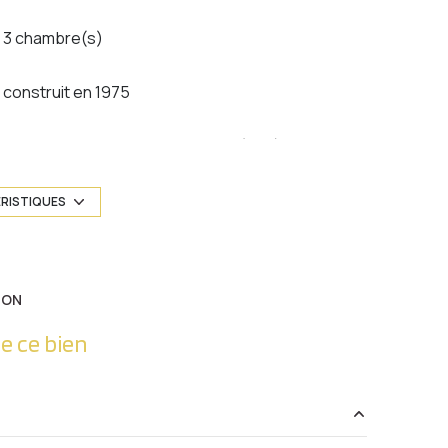
3 chambre(s)
construit en 1975
Chauffage individuel : chaudière (gaz)
1 niveau(x)
ÉRISTIQUES
3 étage(s)
ION
vue Imprenable
e ce bien
interphone