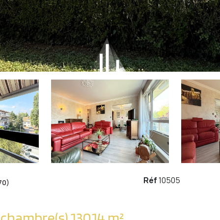
Réf
10505
70)
Appartement 5 pièce(s) 3 chambre(s) 130.14 m²