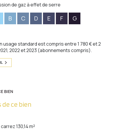
ssion de gaz à effet de serre
B
C
D
E
F
G
 usage standard est compris entre 1 780 € et 2
 2021, 2022 et 2023 (abonnements compris).
IL
E BIEN
 de ce bien
carrez 130,14 m²