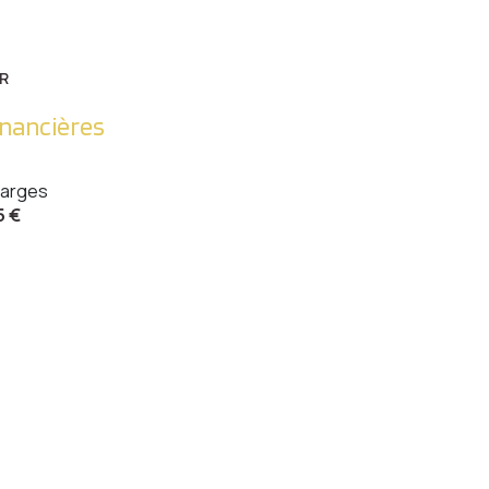
42.16 m²
12.59 m²
R
11.88 m²
inancières
11.88 m²
arges
9.63 m²
5 €
9.49 m²
15.02 m²
5.98 m²
3.12 m²
4.23 m²
28.82 m²
3.16 m²