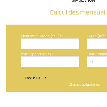
SIMULATION
Dégagement
Calcul des mensual
Placards
salle de bain
cellier
Montant du crédit (en €)*
Durée (anné
chambre
chambre
Votre apport (en €) *
Taux d'empr
chambre
salon/sejour
ENVOYER
cuisine
* Champs obligatoires
cellier