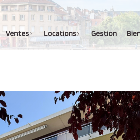
MAISONS
APPARTEMENTS
APPARTEMENTS
TERRAINS
TERRAINS
ventes
locations
gestion
bi
IMMEUBLES
IMMEUBLES
GARAGES - PARKINGS
GARAGES - PARKINGS
LOCAUX COMMERCIAUX
LOCAUX COMMERCIAUX
BUREAUX
BUREAUX
IMMOBILIER PROFESSIONNEL