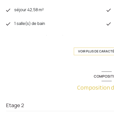
séjour 42,58 m²
1 salle(s) de bain
cuisine séparée (équipée)
exposition Sud-Ouest
VOIR PLUS DE CARACT
2ème étage
COMPOSIT
ascenseur
Composition d
balcon
Etage 2
quartier Metz Vallières