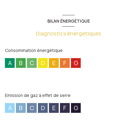
BILAN ÉNERGÉTIQUE
Diagnostics énergetiques
Consommation énergétique
A
B
C
D
E
F
G
Emission de gaz à effet de serre
A
B
C
D
E
F
G