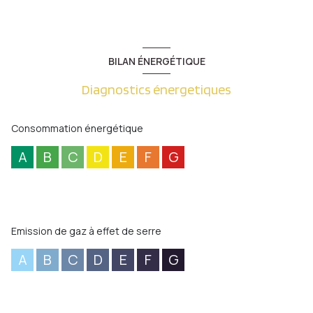
BILAN ÉNERGÉTIQUE
Diagnostics énergetiques
Consommation énergétique
A
B
C
D
E
F
G
Emission de gaz à effet de serre
A
B
C
D
E
F
G