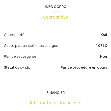
salle de bain
4.74 m²
1er étage
INFO COPRO
WC
1.38 m²
3 étage(s)
Copropriété
chambre
10.78 m²
chambre
12.51 m²
balcon
Copropriété
Oui
cuisine
9.37 m²
quartier Metz Vallières
salon/sejour
17.88 m²
Quote part annuelle des charges
1 071 €
balcon
2.68 m²
Plan de sauvegarde
Non
Statut du syndic
Pas de procédure en cours
FINANCIER
Informations financières