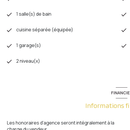
1 salle(s) de bain
cuisine séparée (équipée)
1 garage(s)
2 niveau(x)
FINANCIE
Informations f
Les honoraires d'agence seront intégralement à la
charge du vendeur