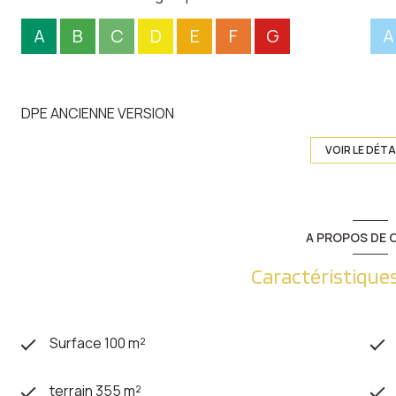
A
B
C
D
E
F
G
A
DPE ANCIENNE VERSION
VOIR LE DÉTA
A PROPOS DE C
Caractéristiques
Surface 100 m²
terrain 355 m²