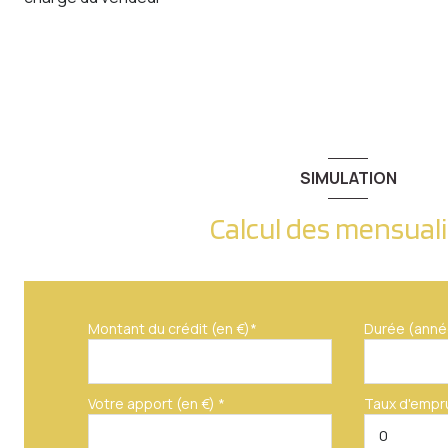
SIMULATION
Calcul des mensual
Montant du crédit (en €)*
Durée (anné
Votre apport (en €) *
Taux d'empr