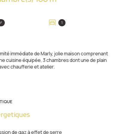
²
1
mité immédiate de Marly, jolie maison comprenant
ne cuisine équipée, 3 chambres dont une de plain
vec chaufferie et atelier.
TIQUE
ergetiques
ssion de gaz à effet de serre