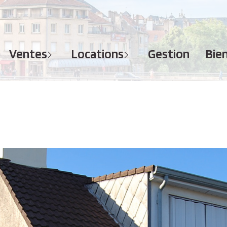
MAISONS
APPARTEMENTS
APPARTEMENTS
TERRAINS
TERRAINS
ventes
locations
gestion
bi
IMMEUBLES
IMMEUBLES
GARAGES - PARKINGS
GARAGES - PARKINGS
LOCAUX COMMERCIAUX
LOCAUX COMMERCIAUX
BUREAUX
BUREAUX
IMMOBILIER PROFESSIONNEL