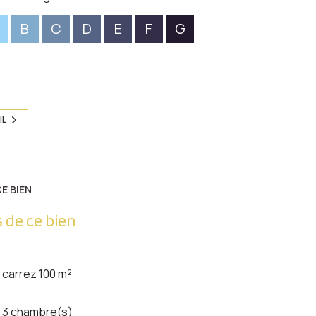
B
C
D
E
F
G
IL
E BIEN
 de ce bien
carrez 100 m²
3 chambre(s)