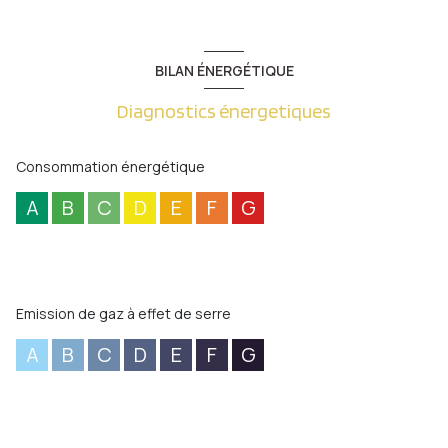
BILAN ÉNERGÉTIQUE
Diagnostics énergetiques
Consommation énergétique
A
B
C
D
E
F
G
Emission de gaz à effet de serre
A
B
C
D
E
F
G