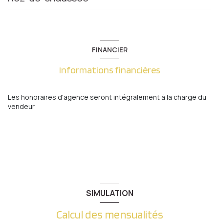
Terrasse
0 m²
Loi Carrez
128 m²
Terrain
1393 m²
FINANCIER
Cave
0 m²
Informations financières
Les honoraires d'agence seront intégralement à la charge du
vendeur
SIMULATION
Calcul des mensualités