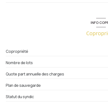
accès handicapé
entrée
cuisine
INFO COP
salon/sejour
Copropri
salle de bain
salle de bain
Copropriété
cellier
Nombre de lots
chambre
Quote part annuelle des charges
chambre
Placards
Plan de sauvegarde
chambre
Statut du syndic
Dégagement