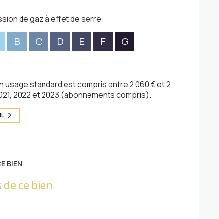
ssion de gaz à effet de serre
B
C
D
E
F
G
 usage standard est compris entre 2 060 € et 2
2021, 2022 et 2023 (abonnements compris).
IL
E BIEN
 de ce bien