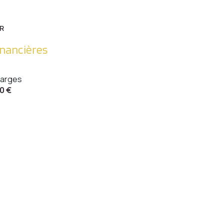
23.70 m²
13.60 m²
R
inancières
arges
0 €