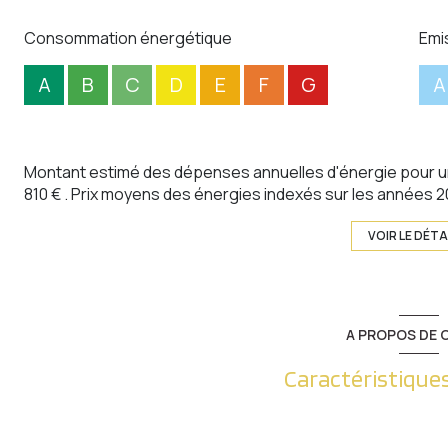
Consommation énergétique
Emi
A
B
C
D
E
F
G
A
Montant estimé des dépenses annuelles d'énergie pour un
810 € . Prix moyens des énergies indexés sur les années 
VOIR LE DÉTA
A PROPOS DE C
Caractéristiques