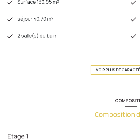
Surface 130,95 m²
séjour 40,70 m²
2 salle(s) de bain
cuisine séparée (équipée)
1 garage(s)
VOIR PLUS DE CARACT
exposition Nord-Sud
COMPOSIT
1 niveau(x)
Composition d
3 étage(s)
Etage 1
cave