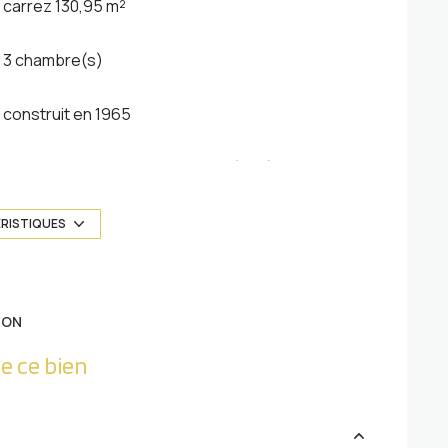
carrez 130,95 m²
3 chambre(s)
construit en 1965
Chauffage collectif : chaudière (gaz)
1 parking(s)
ÉRISTIQUES
1 côté(s) mitoyen(s)
ION
1er étage
e ce bien
ascenseur
balcon