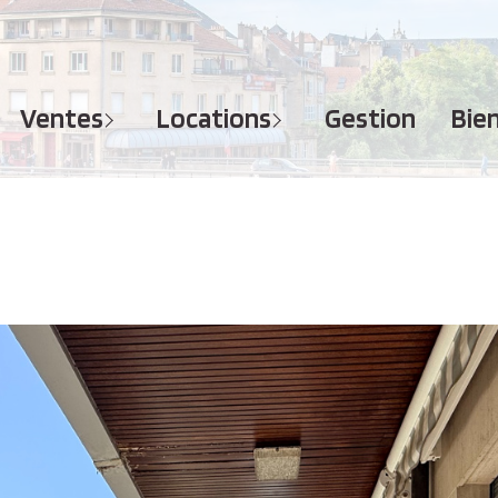
MAISONS
APPARTEMENTS
APPARTEMENTS
TERRAINS
TERRAINS
ventes
locations
gestion
bi
IMMEUBLES
IMMEUBLES
GARAGES - PARKINGS
GARAGES - PARKINGS
LOCAUX COMMERCIAUX
LOCAUX COMMERCIAUX
BUREAUX
BUREAUX
IMMOBILIER PROFESSIONNEL