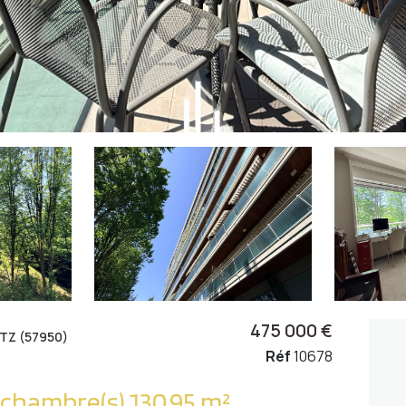
475 000 €
TZ (57950)
Réf
10678
Appartement 5 pièce(s) 3 chambre(s) 130.95 m²