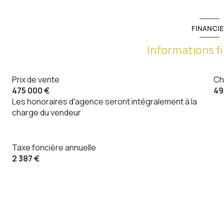
balcon
balcon
FINANCIE
Informations f
Prix de vente
Ch
475 000 €
49
Les honoraires d'agence seront intégralement à la
charge du vendeur
Taxe foncière annuelle
2 387 €