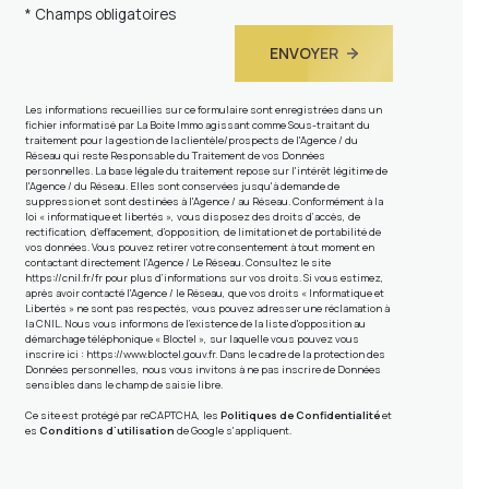
* Champs obligatoires
ENVOYER
Les informations recueillies sur ce formulaire sont enregistrées dans un
fichier informatisé par La Boite Immo agissant comme Sous-traitant du
traitement pour la gestion de la clientèle/prospects de l'Agence / du
Réseau qui reste Responsable du Traitement de vos Données
personnelles. La base légale du traitement repose sur l'intérêt légitime de
l'Agence / du Réseau. Elles sont conservées jusqu'à demande de
suppression et sont destinées à l'Agence / au Réseau. Conformément à la
loi « informatique et libertés », vous disposez des droits d’accès, de
rectification, d’effacement, d’opposition, de limitation et de portabilité de
vos données. Vous pouvez retirer votre consentement à tout moment en
contactant directement l’Agence / Le Réseau. Consultez le site
https://cnil.fr/fr
pour plus d’informations sur vos droits. Si vous estimez,
après avoir contacté l'Agence / le Réseau, que vos droits « Informatique et
Libertés » ne sont pas respectés, vous pouvez adresser une réclamation à
la CNIL. Nous vous informons de l’existence de la liste d'opposition au
démarchage téléphonique « Bloctel », sur laquelle vous pouvez vous
inscrire ici :
https://www.bloctel.gouv.fr
. Dans le cadre de la protection des
Données personnelles, nous vous invitons à ne pas inscrire de Données
sensibles dans le champ de saisie libre.
Ce site est protégé par reCAPTCHA, les
Politiques de Confidentialité
et
es
Conditions d'utilisation
de Google s'appliquent.