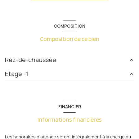
1 salle(s) de bain
construit en 2000
COMPOSITION
Composition de ce bien
cuisine américaine (équipée)
Chauffage individuel : convecteur (electrique)
Rez-de-chaussée
3 garage(s)
Etage -1
entrée
8.67 m²
exposition Nord-Ouest
salon/sejour
27.63 m²
garage
70 m²
cuisine
10.23 m²
1 niveau(x)
cave
24 m²
FINANCIER
salle de bain
6.62 m²
cave
Informations financières
WC
1.53 m²
chambre
13.15 m²
terrasse
Les honoraires d'agence seront intégralement à la charge du