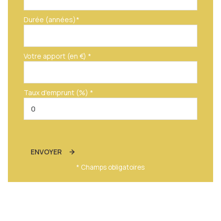
Durée (années)*
Votre apport (en €) *
Taux d'emprunt (%) *
ENVOYER
* Champs obligatoires