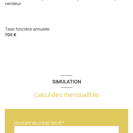
chambre
11.04 m²
vendeur
chambre
11.84 m²
Taxe foncière annuelle
700 €
SIMULATION
Calcul des mensualités
Montant du crédit (en €)*