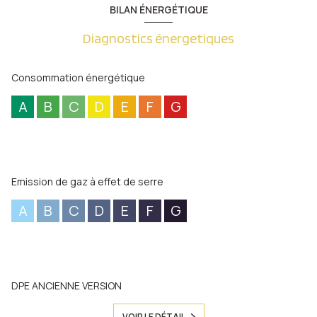
BILAN ÉNERGÉTIQUE
Diagnostics énergetiques
Consommation énergétique
A
B
C
D
E
F
G
Emission de gaz à effet de serre
A
B
C
D
E
F
G
DPE ANCIENNE VERSION
VOIR LE DÉTAIL