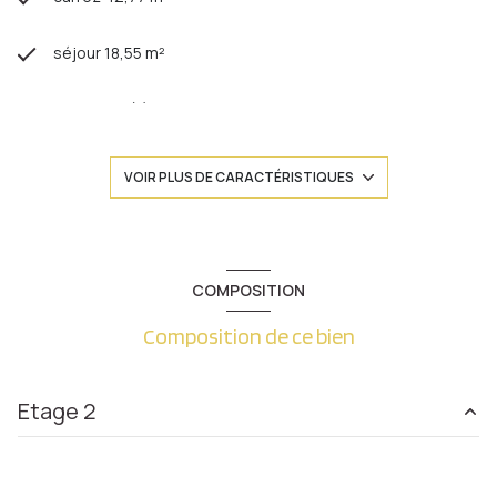
séjour 18,55 m²
1 chambre(s)
1 salle(s) de bain
VOIR PLUS DE CARACTÉRISTIQUES
cuisine américaine (équipée)
Chauffage individuel : radiateur (electrique)
COMPOSITION
Composition de ce bien
1 parking(s)
exposition Ouest
Etage 2
1 niveau(x)
entrée
1.62 m²