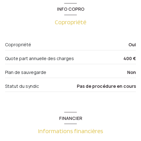
2ème étage
cuisine
9.17 m²
INFO COPRO
salon/sejour
18.55 m²
2 étage(s)
Copropriété
cellier
1.74 m²
vue Verdure
salle de bain
4.61 m²
Copropriété
Oui
chambre
7.08 m²
cave
Quote part annuelle des charges
400 €
terrasse
10.5 m²
terrasse
Plan de sauvegarde
Non
interphone
Statut du syndic
Pas de procédure en cours
FINANCIER
Informations financières