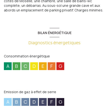
côtes de Moselle, une chambre, une salle de bains-wc
complète, un débarras. Au sous-sol une grande cave et aux
abords un emplacement de parking privatif. Charges minimes.
BILAN ÉNERGÉTIQUE
Diagnostics énergetiques
Consommation énergétique
A
B
C
D
E
F
G
Emission de gaz à effet de serre
A
B
C
D
E
F
G