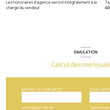
Les honoraires d'agence seront intégralement à la
Ta
charge du vendeur
40
SIMULATION
Calcul des mensual
Montant du crédit (en €)*
Durée (anné
Votre apport (en €) *
Taux d'empr