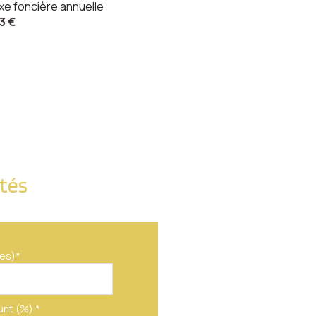
xe foncière annuelle
3 €
ités
es)*
unt (%) *