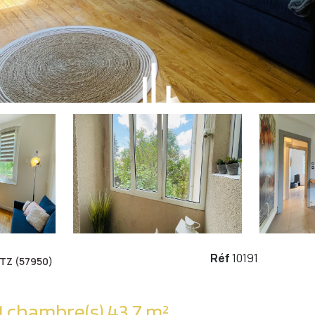
Réf
10191
TZ (57950)
Appartement 2 pièce(s) 1 chambre(s) 43.7 m²