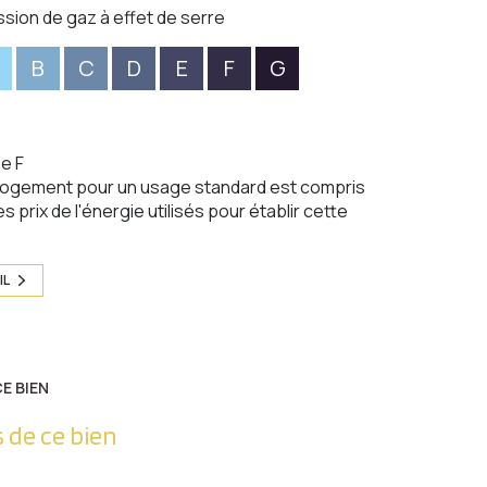
ssion de gaz à effet de serre
B
C
D
E
F
G
e F
logement pour un usage standard est compris
s prix de l'énergie utilisés pour établir cette
IL
E BIEN
 de ce bien