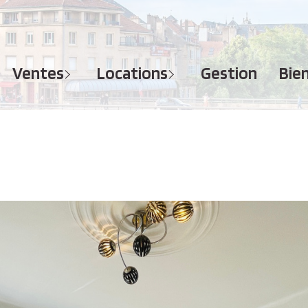
MAISONS
APPARTEMENTS
APPARTEMENTS
TERRAINS
TERRAINS
ventes
locations
gestion
bi
IMMEUBLES
IMMEUBLES
GARAGES - PARKINGS
GARAGES - PARKINGS
LOCAUX COMMERCIAUX
LOCAUX COMMERCIAUX
BUREAUX
BUREAUX
IMMOBILIER PROFESSIONNEL