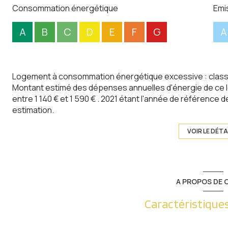
Consommation énergétique
Emi
A
B
C
D
E
F
G
A
Logement à consommation énergétique excessive : class
Montant estimé des dépenses annuelles d'énergie de ce 
entre 1 140 € et 1 590 € . 2021 étant l'année de référence de
estimation.
VOIR LE DÉTA
A PROPOS DE C
Caractéristiques