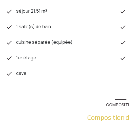
séjour 21,51 m²
1 salle(s) de bain
cuisine séparée (équipée)
1er étage
cave
COMPOSIT
Composition d