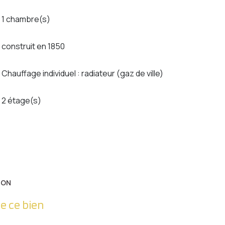
1 chambre(s)
construit en 1850
Chauffage individuel : radiateur (gaz de ville)
2 étage(s)
ION
e ce bien