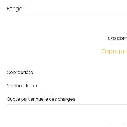
Etage 1
entrée
salon/sejour
INFO COP
chambre
Copropri
cuisine
salle de bain
Copropriété
Nombre de lots
Quote part annuelle des charges