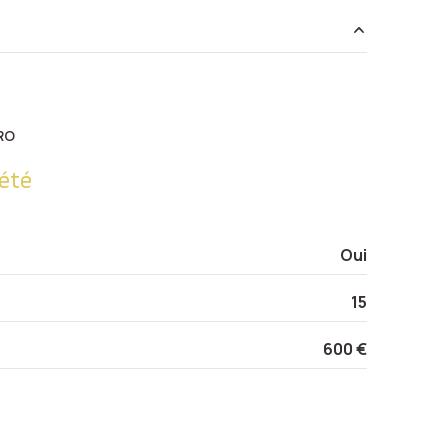
2.89 m²
21.51 m²
RO
14.70 m²
été
13.65 m²
4.83 m²
Oui
15
600 €