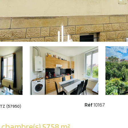
Réf
10167
TZ (57950)
Appartement 2 pièce(s) 1 chambre(s) 57.58 m²