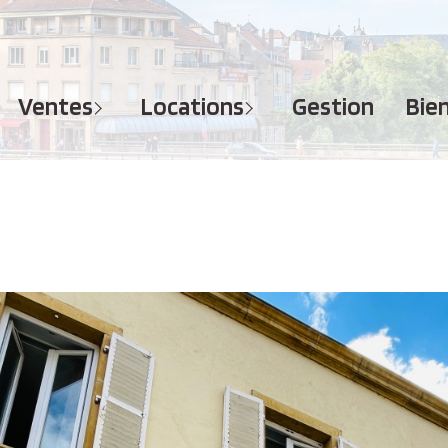
MAISONS
APPARTEMENTS
APPARTEMENTS
TERRAINS
TERRAINS
ventes
locations
gestion
bi
IMMEUBLES
IMMEUBLES
GARAGES - PARKINGS
GARAGES - PARKINGS
LOCAUX COMMERCIAUX
LOCAUX COMMERCIAUX
BUREAUX
BUREAUX
IMMOBILIER PROFESSIONNEL