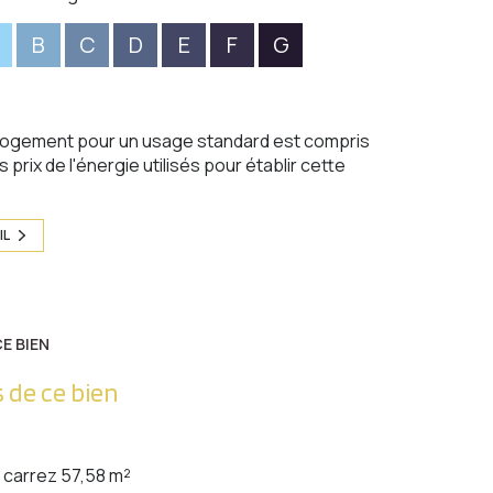
B
C
D
E
F
G
logement pour un usage standard est compris
 prix de l'énergie utilisés pour établir cette
IL
E BIEN
 de ce bien
carrez 57,58 m²