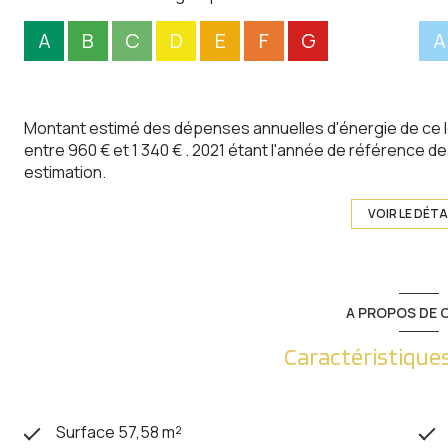
A
B
C
D
E
F
G
A
Montant estimé des dépenses annuelles d'énergie de ce 
entre 960 € et 1 340 € . 2021 étant l'année de référence des
estimation.
VOIR LE DÉTA
A PROPOS DE C
Caractéristiques
Surface 57,58 m²