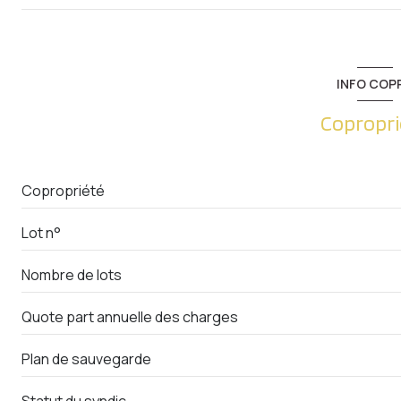
entrée
cellier
INFO COP
salon/sejour
Copropri
cuisine
WC
Copropriété
salle de bain
Lot n°
chambre
Nombre de lots
chambre
chambre
Quote part annuelle des charges
Dégagement
Plan de sauvegarde
balcon
Statut du syndic