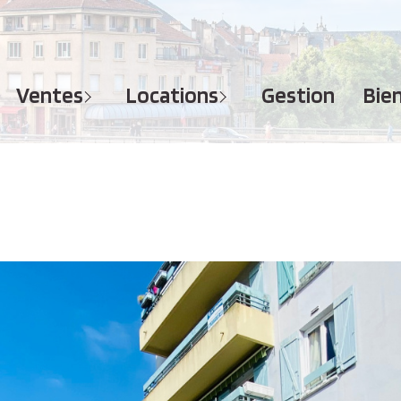
MAISONS
APPARTEMENTS
APPARTEMENTS
TERRAINS
TERRAINS
ventes
locations
gestion
bi
IMMEUBLES
IMMEUBLES
GARAGES - PARKINGS
GARAGES - PARKINGS
LOCAUX COMMERCIAUX
LOCAUX COMMERCIAUX
BUREAUX
BUREAUX
IMMOBILIER PROFESSIONNEL