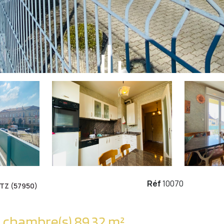
Réf
10070
TZ (57950)
Appartement 4 pièce(s) 3 chambre(s) 89.32 m²