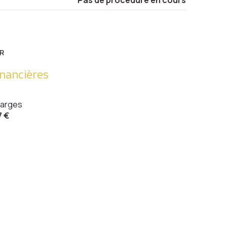
R
inancières
arges
7 €