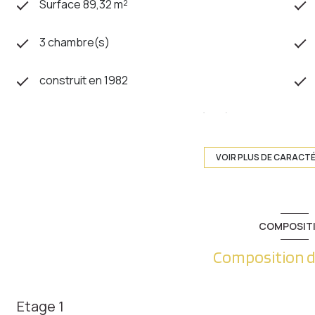
Surface 89,32 m²
3 chambre(s)
construit en 1982
Chauffage individuel : radiateur (gaz)
1 niveau(x)
VOIR PLUS DE CARACT
5 étage(s)
COMPOSIT
vue parc
Composition d
interphone
Etage 1