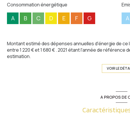
Consommation énergétique
Emi
A
B
C
D
E
F
G
A
Montant estimé des dépenses annuelles d'énergie de ce 
entre 1 220 € et 1 680 € . 2021 étant l'année de référence de
estimation.
VOIR LE DÉTA
A PROPOS DE C
Caractéristiques