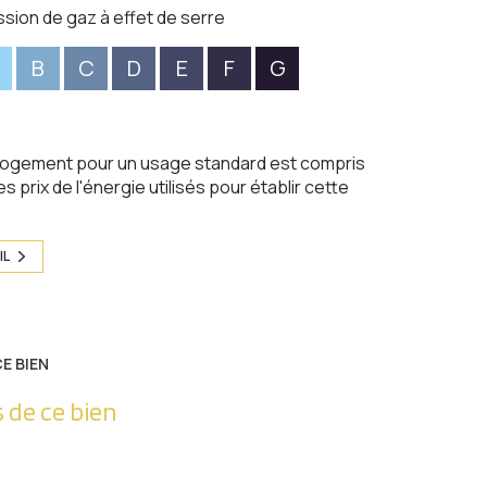
ssion de gaz à effet de serre
B
C
D
E
F
G
logement pour un usage standard est compris
s prix de l'énergie utilisés pour établir cette
IL
E BIEN
 de ce bien