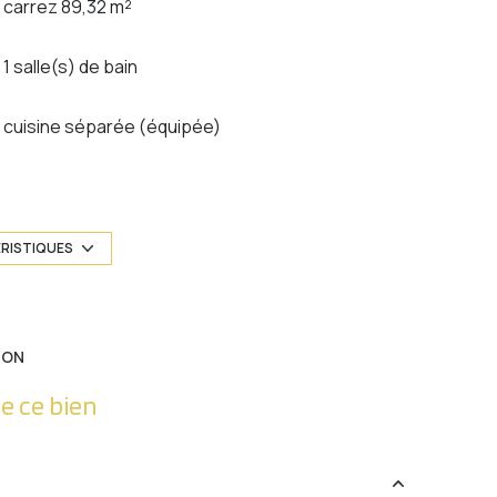
carrez 89,32 m²
1 salle(s) de bain
cuisine séparée (équipée)
exposition Sud
1er étage
ÉRISTIQUES
ascenseur
ION
balcon
e ce bien
accès handicapé