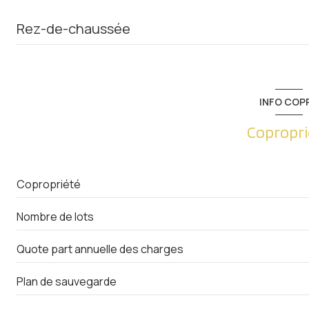
Rez-de-chaussée
chambre
chambre
INFO COP
chambre
Copropri
salle de bain
salon/sejour
Copropriété
Nombre de lots
Quote part annuelle des charges
Plan de sauvegarde