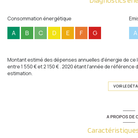
Diagnostics én
Consommation énergétique
Emi
A
B
C
D
E
F
G
A
Montant estimé des dépenses annuelles d'énergie de ce 
entre 1 550 € et 2 150 € . 2020 étant l'année de référence de
estimation.
VOIR LE DÉTA
A PROPOS DE C
Caractéristiques