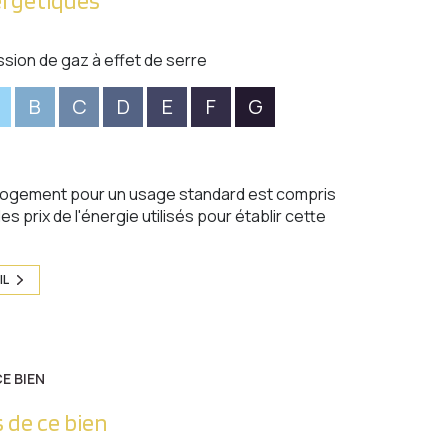
ergetiques
ssion de gaz à effet de serre
B
C
D
E
F
G
logement pour un usage standard est compris
s prix de l'énergie utilisés pour établir cette
IL
E BIEN
 de ce bien