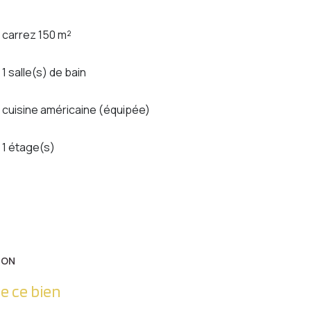
carrez 150 m²
1 salle(s) de bain
cuisine américaine (équipée)
1 étage(s)
ION
e ce bien