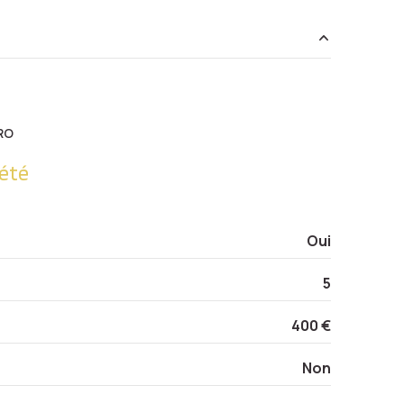
13.19 m²
10.85 m²
RO
14.41 m²
été
9 m²
90 m²
Oui
5
400 €
Non