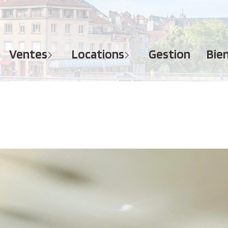
MAISONS
APPARTEMENTS
APPARTEMENTS
TERRAINS
TERRAINS
ventes
locations
gestion
bi
IMMEUBLES
IMMEUBLES
GARAGES - PARKINGS
GARAGES - PARKINGS
LOCAUX COMMERCIAUX
LOCAUX COMMERCIAUX
BUREAUX
BUREAUX
IMMOBILIER PROFESSIONNEL