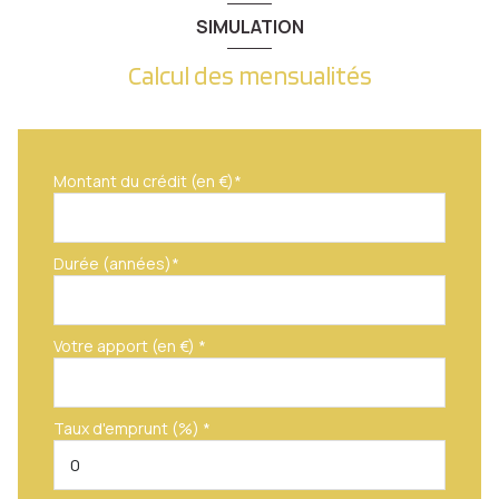
SIMULATION
Calcul des mensualités
Montant du crédit (en €)*
Durée (années)*
Votre apport (en €) *
Taux d'emprunt (%) *