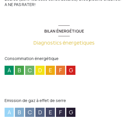
A NE PAS RATER!
BILAN ÉNERGÉTIQUE
Diagnostics énergetiques
Consommation énergétique
A
B
C
D
E
F
G
Emission de gaz à effet de serre
A
B
C
D
E
F
G