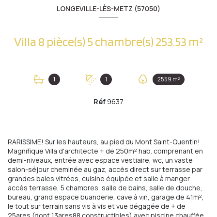
LONGEVILLE-LÈS-METZ (57050)
Villa 8 pièce(s) 5 chambre(s) 253.53 m²
1
1
2559 m²
Réf
9637
RARISSIME! Sur les hauteurs, au pied du Mont Saint-Quentin!
Magnifique Villa d'architecte + de 250m² hab. comprenant en
demi-niveaux, entrée avec espace vestiaire, wc, un vaste
salon-séjour cheminée au gaz, accès direct sur terrasse par
grandes baies vitrées, cuisine équipée et salle à manger
accès terrasse, 5 chambres, salle de bains, salle de douche,
bureau, grand espace buanderie, cave à vin, garage de 41m²,
le tout sur terrain sans vis à vis et vue dégagée de + de
25ares (dont 13ares88 constructibles) avec piscine chauffée.