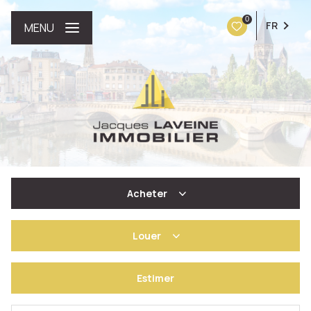
0
FR
MENU
Acheter
Louer
De l'ancien
Estimer
à l'année
De l'immo pro