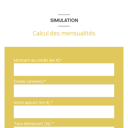
piscinable
SIMULATION
quartier Metz Vallières
Calcul des mensualités
Montant du crédit (en €)*
Durée (années)*
Votre apport (en €) *
Taux d'emprunt (%) *