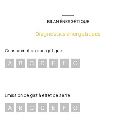
BILAN ÉNERGÉTIQUE
Diagnostics énergetiques
Consommation énergétique
A
B
C
D
E
F
G
Emission de gaz à effet de serre
A
B
C
D
E
F
G