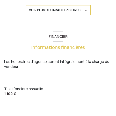
3 chambre(s)
VOIR PLUS DE CARACTÉRISTIQUES
1 salle(s) de bain
construit en 1939
FINANCIER
Informations financières
cuisine séparée (équipée)
Chauffage central : radiateur (gaz)
Les honoraires d'agence seront intégralement à la charge du
vendeur
1 garage(s)
1 côté(s) mitoyen(s)
Taxe foncière annuelle
1 100 €
2 niveau(x)
terrasse