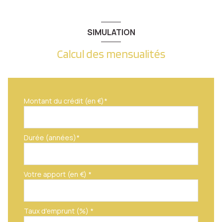
SIMULATION
Calcul des mensualités
Montant du crédit (en €)*
Durée (années)*
Votre apport (en €) *
Taux d'emprunt (%) *