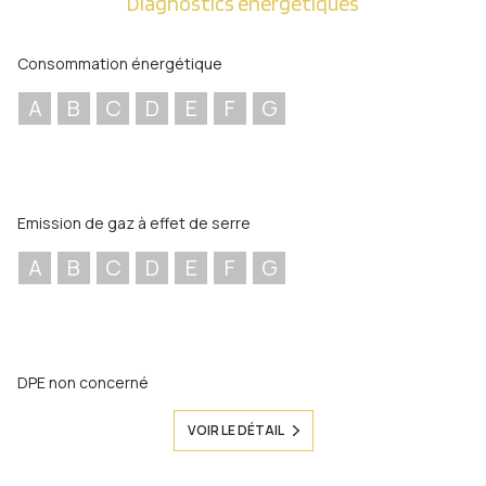
Diagnostics énergetiques
Consommation énergétique
A
B
C
D
E
F
G
Emission de gaz à effet de serre
A
B
C
D
E
F
G
DPE non concerné
VOIR LE DÉTAIL