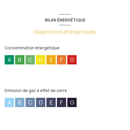
BILAN ÉNERGÉTIQUE
Diagnostics énergetiques
Consommation énergétique
A
B
C
D
E
F
G
Emission de gaz à effet de serre
A
B
C
D
E
F
G