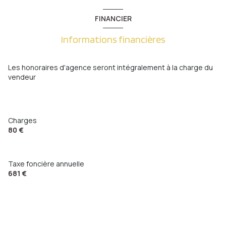
cave
FINANCIER
interphone
Informations financières
quartier Metz Gare , Metz Sablon, Metz-Centre,
Nouvelle Ville, Sainte Thérèse
Les honoraires d'agence seront intégralement à la charge du
vendeur
accès handicapé
Charges
80 €
Taxe foncière annuelle
681 €