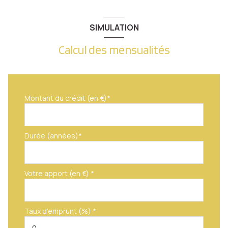
SIMULATION
Calcul des mensualités
Montant du crédit (en €)*
Durée (années)*
Votre apport (en €) *
Taux d'emprunt (%) *