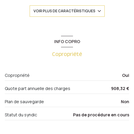
1 salle(s) de bain
VOIR PLUS DE CARACTÉRISTIQUES
construit en 1999
cuisine séparée
INFO COPRO
Copropriété
Chauffage trad_format_chauff_urbain : radiateur
(autre)
1 niveau(x)
Copropriété
Oui
Quote part annuelle des charges
908,32 €
1er étage
Plan de sauvegarde
Non
5 étage(s)
Statut du syndic
Pas de procédure en cours
ascenseur