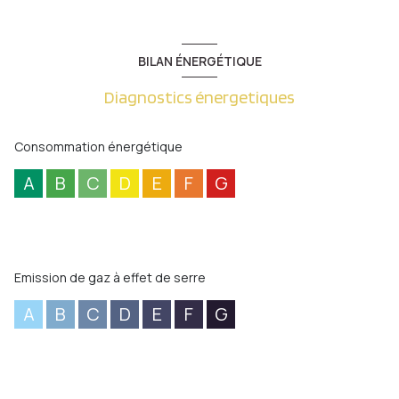
BILAN ÉNERGÉTIQUE
Diagnostics énergetiques
Consommation énergétique
A
B
C
D
E
F
G
Emission de gaz à effet de serre
A
B
C
D
E
F
G