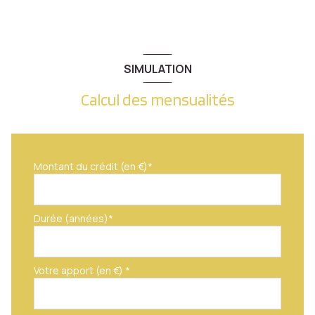
SIMULATION
Calcul des mensualités
Montant du crédit (en €)*
Durée (années)*
Votre apport (en €) *