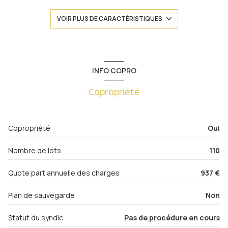
1 salle(s) de bain
VOIR PLUS DE CARACTÉRISTIQUES
construit en 1990
cuisine séparée (équipée)
INFO COPRO
Copropriété
Chauffage individuel : convecteur (electrique)
exposition Sud-Ouest
Copropriété
Oui
1 niveau(x)
Nombre de lots
110
1er étage
Quote part annuelle des charges
937 €
2 étage(s)
Plan de sauvegarde
Non
Statut du syndic
Pas de procédure en cours
cave