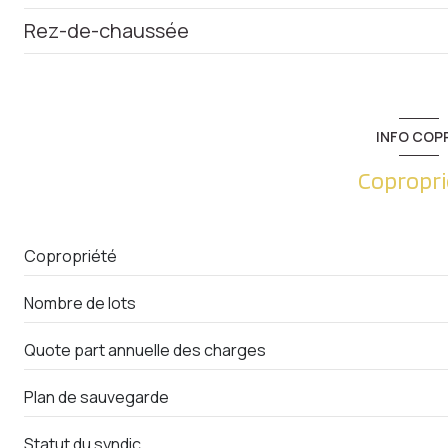
Rez-de-chaussée
pièce à vivre
chambre
salle de bain
INFO COP
entrée
Copropri
cuisine
Copropriété
Nombre de lots
Quote part annuelle des charges
Plan de sauvegarde
Statut du syndic