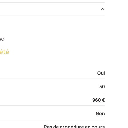
29 m²
m²
5.01 m²
RO
2.04 m²
été
5.00 m²
Oui
50
960 €
Non
Pas de procédure en cours