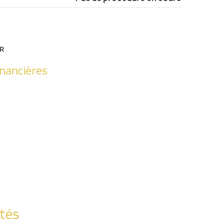
R
inancières
ités