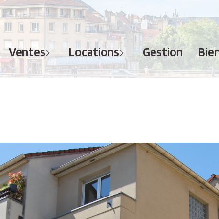
MAISONS
APPARTEMENTS
APPARTEMENTS
TERRAINS
TERRAINS
ventes
locations
gestion
bi
IMMEUBLES
IMMEUBLES
GARAGES - PARKINGS
GARAGES - PARKINGS
LOCAUX COMMERCIAUX
LOCAUX COMMERCIAUX
BUREAUX
BUREAUX
IMMOBILIER PROFESSIONNEL