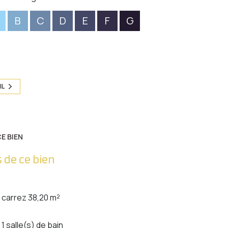
B
C
D
E
F
G
IL
E BIEN
 de ce bien
carrez 38,20 m²
1 salle(s) de bain