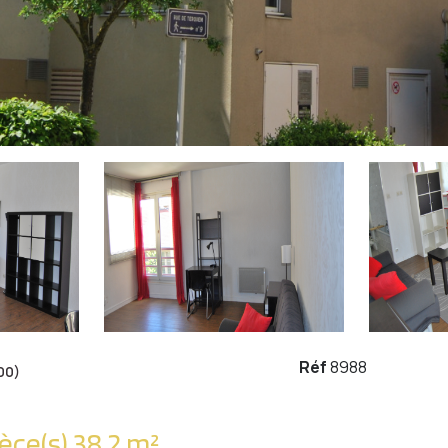
Réf
8988
00)
Appartement 1 pièce(s) 38.2 m²