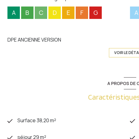
A
B
C
D
E
F
G
A
DPE ANCIENNE VERSION
VOIR LE DÉTA
A PROPOS DE C
Caractéristiques
Surface 38,20 m²
séjour 29 m²