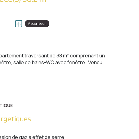
Ascenseur
ppartement traversant de 38 m² comprenant un
nêtre, salle de bains-WC avec fenêtre . Vendu
TIQUE
ergetiques
ssion de gaz à effet de serre