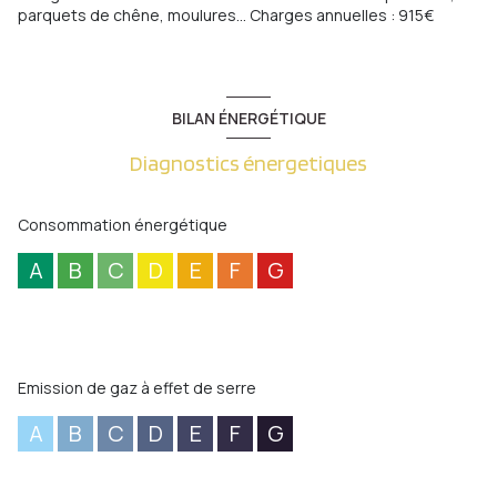
parquets de chêne, moulures... Charges annuelles : 915€
BILAN ÉNERGÉTIQUE
Diagnostics énergetiques
Consommation énergétique
A
B
C
D
E
F
G
Emission de gaz à effet de serre
A
B
C
D
E
F
G