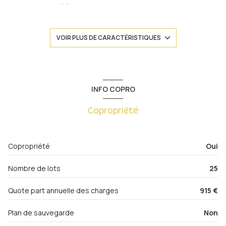
2 chambre(s)
1 salle(s) de bain
VOIR PLUS DE CARACTÉRISTIQUES
construit en 1930
cuisine séparée (équipée)
INFO COPRO
Copropriété
Chauffage individuel : radiateur (gaz)
1 parking(s)
Copropriété
Oui
1 niveau(x)
Nombre de lots
25
4 étage(s)
Quote part annuelle des charges
915 €
cave
Plan de sauvegarde
Non