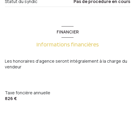
Statut du syndic
Pas de procédure en cours
cave
terrasse
FINANCIER
interphone
Informations financières
quartier Plantières-Queuleu
Les honoraires d'agence seront intégralement à la charge du
vendeur
accès handicapé
Taxe foncière annuelle
826 €