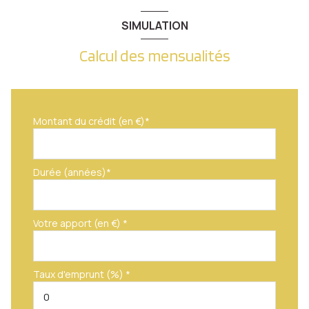
SIMULATION
Calcul des mensualités
Montant du crédit (en €)*
Durée (années)*
Votre apport (en €) *
Taux d'emprunt (%) *