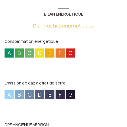
BILAN ÉNERGÉTIQUE
Diagnostics énergetiques
Consommation énergétique
A
B
C
D
E
F
G
Emission de gaz à effet de serre
A
B
C
D
E
F
G
DPE ANCIENNE VERSION