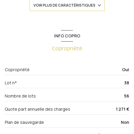
1 salle(s) de bain
VOIR PLUS DE CARACTÉRISTIQUES
construit en 2000
cuisine séparée
INFO COPRO
Copropriété
Chauffage individuel : radiateur (gaz)
1 garage(s)
Copropriété
Oui
1 niveau(x)
Lot n°
38
2ème étage
Nombre de lots
56
3 étage(s)
Quote part annuelle des charges
1 271 €
Plan de sauvegarde
Non
ascenseur