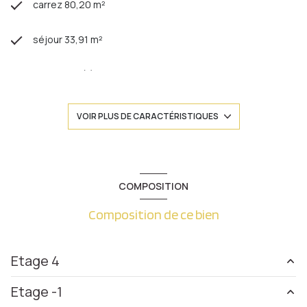
carrez 80,20 m²
séjour 33,91 m²
2 chambre(s)
1 salle(s) de bain
VOIR PLUS DE CARACTÉRISTIQUES
1 salle(s) d'eau
construit en 1930
COMPOSITION
Composition de ce bien
cuisine américaine (équipée)
Chauffage individuel : air pulsé (climatisation)
Etage 4
exposition Nord-Sud
Etage -1
entrée
6.65 m²