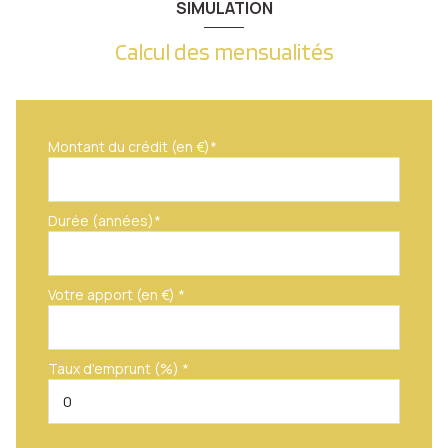
SIMULATION
Calcul des mensualités
Montant du crédit (en €)*
Durée (années)*
Votre apport (en €) *
Taux d'emprunt (%) *