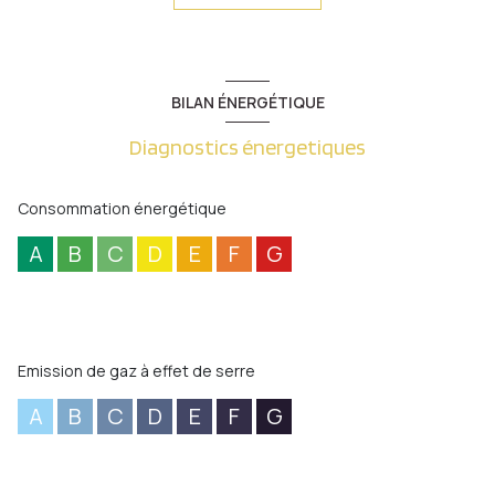
grande chambre, un espace buanderie-chaufferie, un garage
avec porte motorisée. En plus un garage indépendant de + de
40m², un dépendance avec terrasse couverte, barbecue... et
une belle piscine chauffée. Le tout en parfait état! A Découvrir
rapidement!
BILAN ÉNERGÉTIQUE
Diagnostics énergetiques
Consommation énergétique
A
B
C
D
E
F
G
Emission de gaz à effet de serre
A
B
C
D
E
F
G