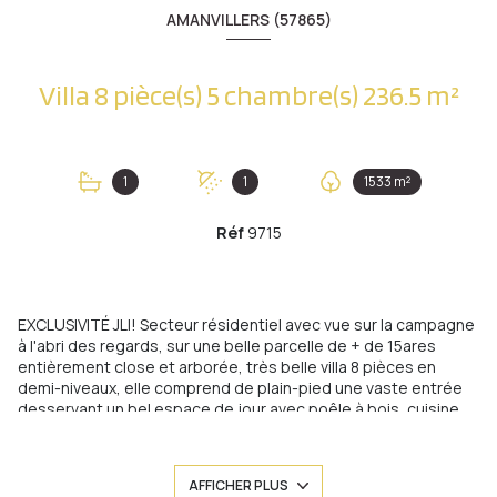
AMANVILLERS (57865)
Villa 8 pièce(s) 5 chambre(s) 236.5 m²
1
1
1533 m²
Réf
9715
EXCLUSIVITÉ JLI! Secteur résidentiel avec vue sur la campagne
à l'abri des regards, sur une belle parcelle de + de 15ares
entièrement close et arborée, très belle villa 8 pièces en
demi-niveaux, elle comprend de plain-pied une vaste entrée
desservant un bel espace de jour avec poêle à bois, cuisine
intégrée récente et accès sur véranda chauffée et terrasse,
des toilettes, demi-niveau supérieur, un dégagement 4
chambres dont une avec sa salle de douche privative, une
AFFICHER PLUS
salle de bains complète avec wc, au niveau inférieur, une