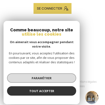
SE CONNECTER
ADHÉRENTS
Comme beaucoup, notre site
utilise les cookies
Nous adhérons
On aimerait vous accompagner pendant
votre visite.
En poursuivant, vous acceptez l'utilisation des
cookies par ce site, afin de vous proposer des
contenus adaptés et réaliser des statistiques !
© 2026 | Tous droits réservés
PARAMÉTRER
Nos honoraires
Nos partenaires
Mentions légales
Admin
Politique RGPD
Cookies
TOUT ACCEPTER
JACQUES LAVEINE IMMOBILIER METZ
Réalisé par :
TRANSACTION
Agence