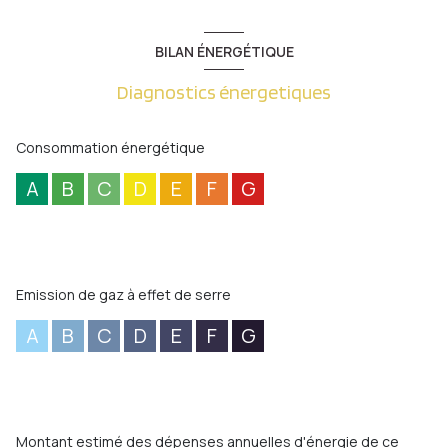
BILAN ÉNERGÉTIQUE
Diagnostics énergetiques
Consommation énergétique
A
B
C
D
E
F
G
Emission de gaz à effet de serre
A
B
C
D
E
F
G
Montant estimé des dépenses annuelles d'énergie de ce