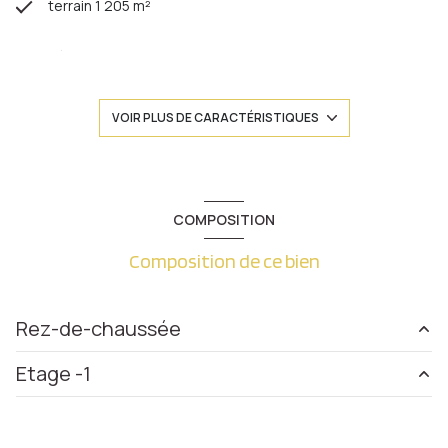
terrain 1 205 m²
séjour 60 m²
5 chambre(s)
VOIR PLUS DE CARACTÉRISTIQUES
2 salle(s) de bain
1 salle(s) d'eau
COMPOSITION
Composition de ce bien
construit en 1965
cuisine séparée (équipée)
Rez-de-chaussée
Chauffage central : chaudière (gaz)
Etage -1
chambre
33.53 m²
2 garage(s)
chambre
20.01 m²
chambre
19.70 m²