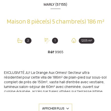
MARLY (57155)
Maison 8 pièce(s) 5 chambre(s) 186 m²
2
1
1205 m²
Réf
9965
EXCLUSIVITÉ JLI! La Grange Aux Ormes! Secteur ultra
résidentiel pour cette villa de 186m² de plain-pied sur sous-sol
complet de près de 150m², vaste hall d'entrée avec vestiaire,
lumineux salon-séjour de 60m² avec cheminée, ouvert sur
cuisine équipée, accès par baies vitrées sur terrasse intime
sans vis à vis, 3 immenses chambres dont une avec salle de
douche-wc privative, une salle de bains complète et wc
individuels. Au sous-sol, 3 pièces aménagées (chambre ou
AFFICHER PLUS
espace bien-être...) un cabinet de toilette avec douche, 2