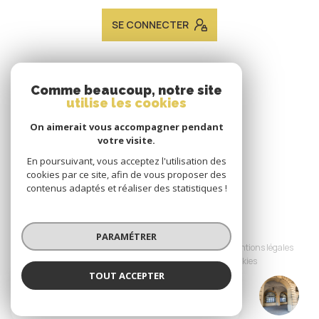
SE CONNECTER
ADHÉRENTS
Comme beaucoup, notre site
utilise les cookies
Nous adhérons
On aimerait vous accompagner pendant
votre visite.
En poursuivant, vous acceptez l'utilisation des
cookies par ce site, afin de vous proposer des
contenus adaptés et réaliser des statistiques !
© 2026 | Tous droits réservés
PARAMÉTRER
Nos honoraires
Nos partenaires
Mentions légales
Admin
Politique RGPD
Cookies
TOUT ACCEPTER
JACQUES LAVEINE IMMOBILIER METZ
Réalisé par :
TRANSACTION
Agence