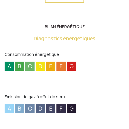
caves, une buanderie-chaufferie, réserve. Garage attenant
pour 2 Vl avec porte motorisée. Chauffage central gaz,
climatisation centralisée. Parfait état d'entretien. Le tout sur
un terrain arboré et paysagé de + de 12ares piscinable.
BILAN ÉNERGÉTIQUE
Diagnostics énergetiques
Consommation énergétique
A
B
C
D
E
F
G
Emission de gaz à effet de serre
A
B
C
D
E
F
G