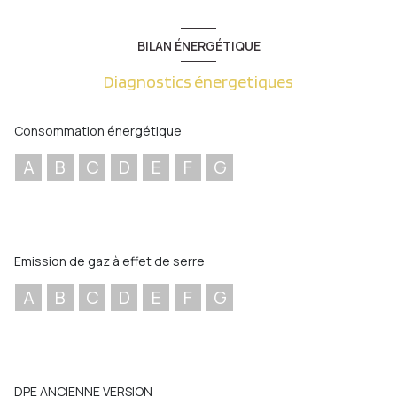
BILAN ÉNERGÉTIQUE
Diagnostics énergetiques
Consommation énergétique
A
B
C
D
E
F
G
Emission de gaz à effet de serre
A
B
C
D
E
F
G
DPE ANCIENNE VERSION