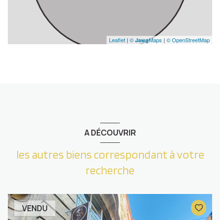
Leaflet
|
©
Maps
|
© OpenStreetMap
Jawg
A DÉCOUVRIR
les autres biens correspondant à votre
recherche
VENDU