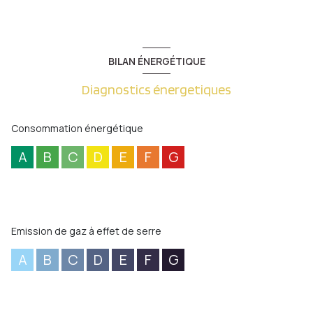
BILAN ÉNERGÉTIQUE
Diagnostics énergetiques
Consommation énergétique
A
B
C
D
E
F
G
Emission de gaz à effet de serre
A
B
C
D
E
F
G