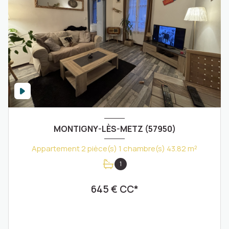
MONTIGNY-LÈS-METZ (57950)
Appartement 2 pièce(s) 1 chambre(s) 43.82 m²
1
645 € CC*